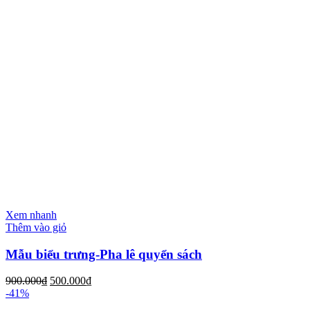
Xem nhanh
Thêm vào giỏ
Mẫu biểu trưng-Pha lê quyển sách
900.000
₫
500.000
₫
-41%