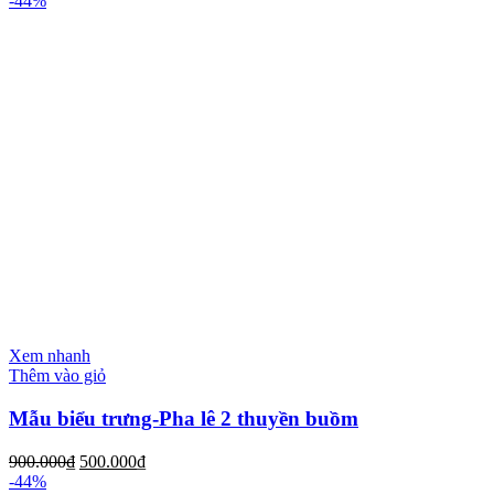
-44%
Xem nhanh
Thêm vào giỏ
Mẫu biểu trưng-Pha lê 2 thuyền buồm
900.000
₫
500.000
₫
-44%