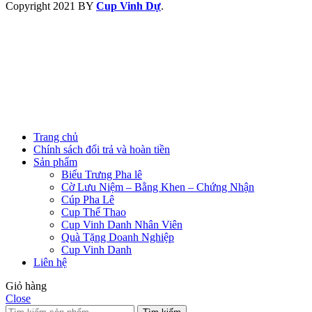
Copyright
2021 BY
Cup Vinh Dự
.
Trang chủ
Chính sách đổi trả và hoàn tiền
Sản phẩm
Biểu Trưng Pha lê
Cờ Lưu Niệm – Bằng Khen – Chứng Nhận
Cúp Pha Lê
Cup Thể Thao
Cup Vinh Danh Nhân Viên
Quà Tặng Doanh Nghiệp
Cup Vinh Danh
Liên hệ
Giỏ hàng
Close