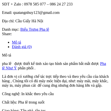
SĐT + Zalo : 0978 585 077 – 086 24 27 233
Email: quatangnhuy123@gmail.com
Địa chỉ: Cầu Giấy Hà Nội
Danh mục:
Biểu Trưng Pha lê
Share:
Mô tả
Đánh giá (0)
Mô tả
pha lê được thiết kế tinh xảo tạo hình sản phẩm bắt mắt được
Pha
lê Như Ý
phân phối .
Là đơn vị có xưởng chế tác trực tiếp theo và theo yêu cầu của khách
hàng , Chúng tôi có đủ máy móc hiện đại, như: máy mài, máy khắc,
máy in, máy phun cát để cung ứng nhưng đơn hàng lớn và gấp.
Công nghệ: In khắc theo yêu cầu
Chất liệu: Pha lê trong suốt
Giao hàng: Tận nhà, tận tay