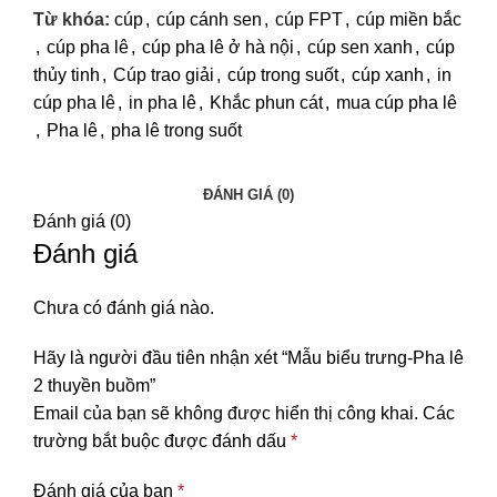
Từ khóa:
cúp
,
cúp cánh sen
,
cúp FPT
,
cúp miền bắc
,
cúp pha lê
,
cúp pha lê ở hà nội
,
cúp sen xanh
,
cúp
thủy tinh
,
Cúp trao giải
,
cúp trong suốt
,
cúp xanh
,
in
cúp pha lê
,
in pha lê
,
Khắc phun cát
,
mua cúp pha lê
,
Pha lê
,
pha lê trong suốt
ĐÁNH GIÁ (0)
Đánh giá (0)
Đánh giá
Chưa có đánh giá nào.
Hãy là người đầu tiên nhận xét “Mẫu biểu trưng-Pha lê
2 thuyền buồm”
Email của bạn sẽ không được hiển thị công khai.
Các
trường bắt buộc được đánh dấu
*
Đánh giá của bạn
*