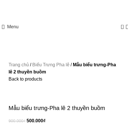
HOTLINE: 097 8585 077
0
Menu
Trang chủ
/
Biểu Trưng Pha lê
/
Mẫu biểu trưng-Pha
lê 2 thuyền buồm
Back to products
-44%
Xem ảnh lớn
Mẫu biểu trưng-Pha lê 2 thuyền buồm
500.000
₫
900.000
₫