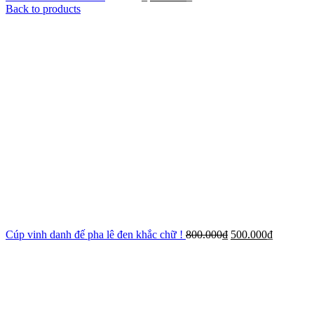
Back to products
Cúp vinh danh đế pha lê đen khắc chữ !
800.000
₫
500.000
₫
-44%
Xem ảnh lớn