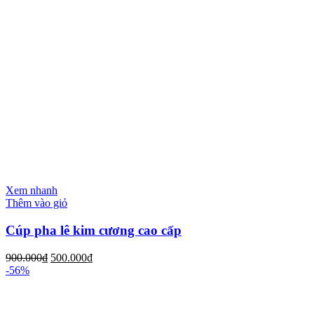
Xem nhanh
Thêm vào giỏ
Cúp pha lê kim cương cao cấp
900.000
₫
500.000
₫
-56%