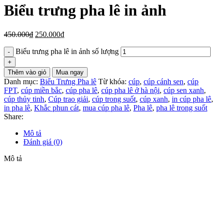
Biểu trưng pha lê in ảnh
450.000
₫
250.000
₫
Biểu trưng pha lê in ảnh số lượng
Thêm vào giỏ
Mua ngay
Danh mục:
Biểu Trưng Pha lê
Từ khóa:
cúp
,
cúp cánh sen
,
cúp
FPT
,
cúp miền bắc
,
cúp pha lê
,
cúp pha lê ở hà nội
,
cúp sen xanh
,
cúp thủy tinh
,
Cúp trao giải
,
cúp trong suốt
,
cúp xanh
,
in cúp pha lê
,
in pha lê
,
Khắc phun cát
,
mua cúp pha lê
,
Pha lê
,
pha lê trong suốt
Share:
Mô tả
Đánh giá (0)
Mô tả