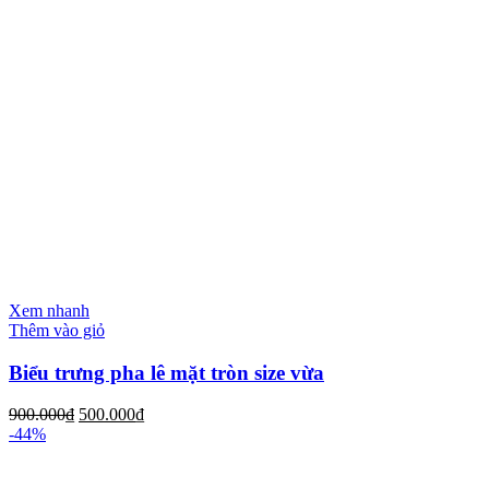
Xem nhanh
Thêm vào giỏ
Biểu trưng pha lê mặt tròn size vừa
900.000
₫
500.000
₫
-44%