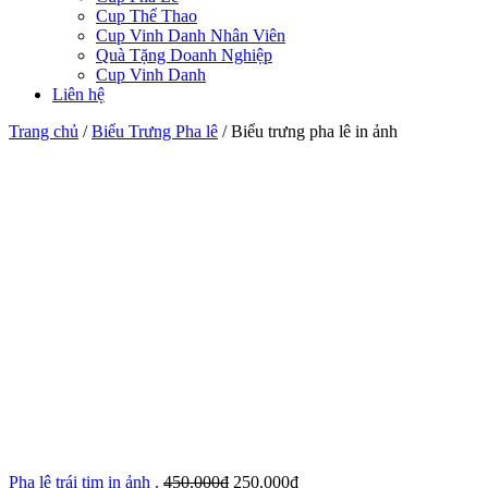
Cup Thể Thao
Cup Vinh Danh Nhân Viên
Quà Tặng Doanh Nghiệp
Cup Vinh Danh
Liên hệ
Trang chủ
/
Biểu Trưng Pha lê
/
Biểu trưng pha lê in ảnh
Pha lê trái tim in ảnh .
450.000
₫
250.000
₫