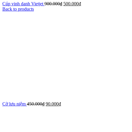
Cúp vinh danh Vietjet
900.000
₫
500.000
₫
Back to products
Cờ lưu niệm
450.000
₫
90.000
₫
-44%
Xem ảnh lớn