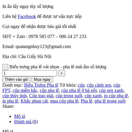
In ấn lấy ngay tùy số lượng
Liên hệ
Facebook
để được tư vấn trực tiếp
Gọi ngay để nhận được báo giá tốt nhất
SĐT + Zalo : 0978 585 077 – 086 24 27 233
Email: quatangnhuy123@gmail.com
Địa chỉ: Cầu Giấy Hà Nội
Biểu trưng pha lê vát nhọn - pha lê mái ấm số lượng
Thêm vào giỏ
Mua ngay
Danh mục:
Biểu Trưng Pha lê
Từ khóa:
cúp
,
cúp cánh sen
,
cúp
FPT
,
cúp miền bắc
,
cúp pha lê
,
cúp pha lê ở hà nội
,
cúp sen xanh
,
cúp thủy tinh
,
Cúp trao giải
,
cúp trong suốt
,
cúp xanh
,
in cúp pha lê
,
in pha lê
,
Khắc phun cát
,
mua cúp pha lê
,
Pha lê
,
pha lê trong suốt
Share:
Mô tả
Đánh giá (0)
Mô tả