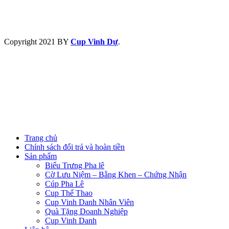
Copyright
2021 BY
Cup Vinh Dự
.
Trang chủ
Chính sách đổi trả và hoàn tiền
Sản phẩm
Biểu Trưng Pha lê
Cờ Lưu Niệm – Bằng Khen – Chứng Nhận
Cúp Pha Lê
Cup Thể Thao
Cup Vinh Danh Nhân Viên
Quà Tặng Doanh Nghiệp
Cup Vinh Danh