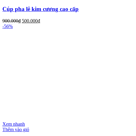
Cúp pha lê kim cương cao cấp
900.000
₫
500.000
₫
-56%
Xem nhanh
Thêm vào giỏ