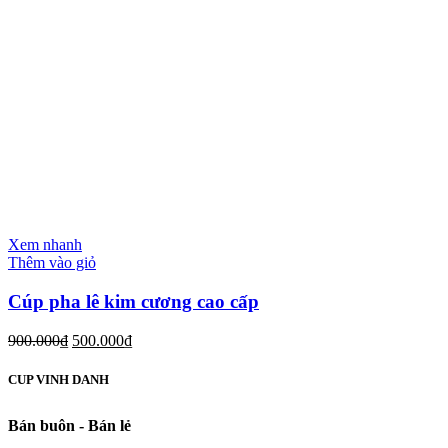
Xem nhanh
Thêm vào giỏ
Cúp pha lê kim cương cao cấp
900.000
₫
500.000
₫
CUP VINH DANH
Bán buôn - Bán lẻ