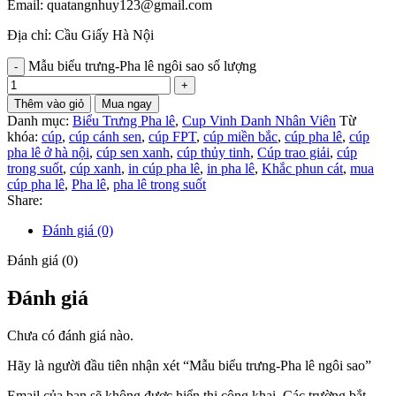
Email: quatangnhuy123@gmail.com
Địa chỉ: Cầu Giấy Hà Nội
Mẫu biểu trưng-Pha lê ngôi sao số lượng
Thêm vào giỏ
Mua ngay
Danh mục:
Biểu Trưng Pha lê
,
Cup Vinh Danh Nhân Viên
Từ
khóa:
cúp
,
cúp cánh sen
,
cúp FPT
,
cúp miền bắc
,
cúp pha lê
,
cúp
pha lê ở hà nội
,
cúp sen xanh
,
cúp thủy tinh
,
Cúp trao giải
,
cúp
trong suốt
,
cúp xanh
,
in cúp pha lê
,
in pha lê
,
Khắc phun cát
,
mua
cúp pha lê
,
Pha lê
,
pha lê trong suốt
Share:
Đánh giá (0)
Đánh giá (0)
Đánh giá
Chưa có đánh giá nào.
Hãy là người đầu tiên nhận xét “Mẫu biểu trưng-Pha lê ngôi sao”
Email của bạn sẽ không được hiển thị công khai.
Các trường bắt