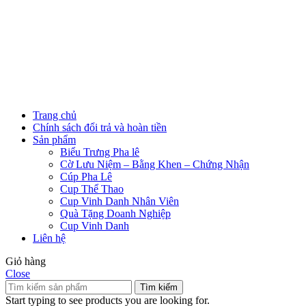
Trang chủ
Chính sách đổi trả và hoàn tiền
Sản phẩm
Biểu Trưng Pha lê
Cờ Lưu Niệm – Bằng Khen – Chứng Nhận
Cúp Pha Lê
Cup Thể Thao
Cup Vinh Danh Nhân Viên
Quà Tặng Doanh Nghiệp
Cup Vinh Danh
Liên hệ
Giỏ hàng
Close
Tìm kiếm
Start typing to see products you are looking for.