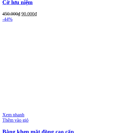
Cờ lưu niệm
450.000
₫
90.000
₫
-44%
Xem nhanh
Thêm vào giỏ
Bằng khen mặt đồng cao cấp