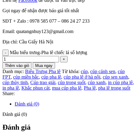
Liên hệ
Facebook
để được tư vấn trực tiếp
Gọi ngay để nhận được báo giá tốt nhất
SĐT + Zalo : 0978 585 077 – 086 24 27 233
Email: quatangnhuy123@gmail.com
Địa chỉ: Cầu Giấy Hà Nội
Mẫu biểu trưng-Pha lê chiếc lá số lượng
Thêm vào giỏ
Mua ngay
Danh mục:
Biểu Trưng Pha lê
Từ khóa:
cúp
,
cúp cánh sen
,
cúp
FPT
,
cúp miền bắc
,
cúp pha lê
,
cúp pha lê ở hà nội
,
cúp sen xanh
,
cúp thủy tinh
,
Cúp trao giải
,
cúp trong suốt
,
cúp xanh
,
in cúp pha lê
,
in pha lê
,
Khắc phun cát
,
mua cúp pha lê
,
Pha lê
,
pha lê trong suốt
Share:
Đánh giá (0)
Đánh giá (0)
Đánh giá