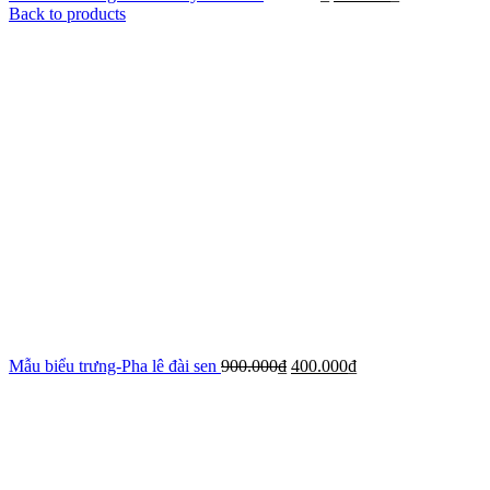
Back to products
Mẫu biểu trưng-Pha lê đài sen
900.000
₫
400.000
₫
-72%
Xem ảnh lớn