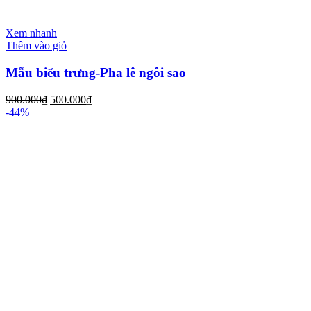
Xem nhanh
Thêm vào giỏ
Mẫu biểu trưng-Pha lê ngôi sao
900.000
₫
500.000
₫
-44%