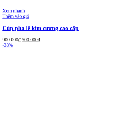
Xem nhanh
Thêm vào giỏ
Cúp pha lê kim cương cao cấp
900.000
₫
500.000
₫
-38%