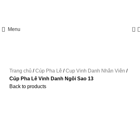
HOTLINE: 097 8585 077
0
Menu
Trang chủ
/
Cúp Pha Lê
/
Cup Vinh Danh Nhân Viên
/
Cúp Pha Lê Vinh Danh Ngôi Sao 13
Back to products
-33%
Xem ảnh lớn