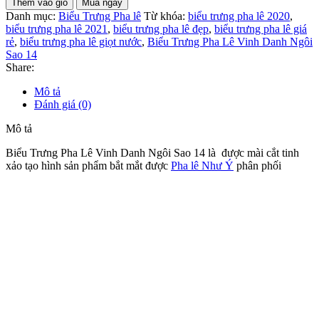
Thêm vào giỏ
Mua ngay
Danh mục:
Biểu Trưng Pha lê
Từ khóa:
biểu trưng pha lê 2020
,
biểu trưng pha lê 2021
,
biểu trưng pha lê đẹp
,
biểu trưng pha lê giá
rẻ
,
biểu trưng pha lê giọt nước
,
Biểu Trưng Pha Lê Vinh Danh Ngôi
Sao 14
Share:
Mô tả
Đánh giá (0)
Mô tả
Biểu Trưng Pha Lê Vinh Danh Ngôi Sao 14 là được mài cắt tinh
xảo tạo hình sản phẩm bắt mắt được
Pha lê Như Ý
phân phối