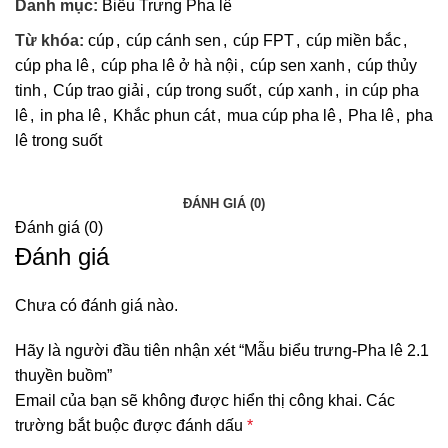
Danh mục:
Biểu Trưng Pha lê
Từ khóa:
cúp
,
cúp cánh sen
,
cúp FPT
,
cúp miền bắc
,
cúp pha lê
,
cúp pha lê ở hà nội
,
cúp sen xanh
,
cúp thủy
tinh
,
Cúp trao giải
,
cúp trong suốt
,
cúp xanh
,
in cúp pha
lê
,
in pha lê
,
Khắc phun cát
,
mua cúp pha lê
,
Pha lê
,
pha
lê trong suốt
ĐÁNH GIÁ (0)
Đánh giá (0)
Đánh giá
Chưa có đánh giá nào.
Hãy là người đầu tiên nhận xét “Mẫu biểu trưng-Pha lê 2.1
thuyền buồm”
Email của bạn sẽ không được hiển thị công khai.
Các
trường bắt buộc được đánh dấu
*