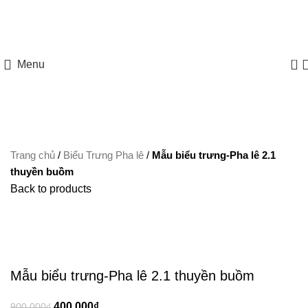
HOTLINE: 097 8585 077
0
Menu
Trang chủ
/
Biểu Trưng Pha lê
/
Mẫu biểu trưng-Pha lê 2.1
thuyền buồm
Back to products
-56%
Xem ảnh lớn
Mẫu biểu trưng-Pha lê 2.1 thuyền buồm
400.000
₫
900.000
₫