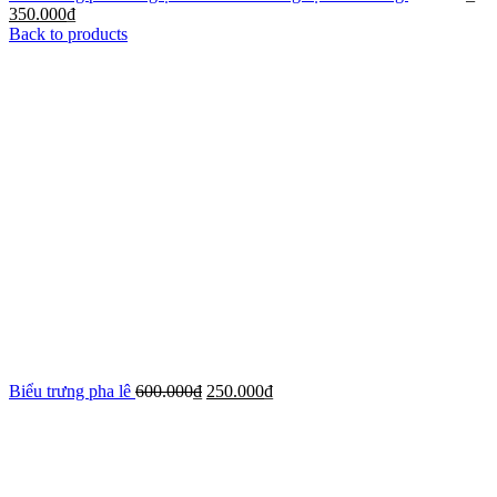
350.000
₫
Back to products
Biểu trưng pha lê
600.000
₫
250.000
₫
-33%
Xem ảnh lớn