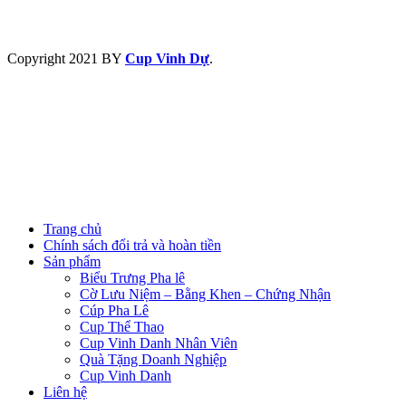
Copyright
2021 BY
Cup Vinh Dự
.
Trang chủ
Chính sách đổi trả và hoàn tiền
Sản phẩm
Biểu Trưng Pha lê
Cờ Lưu Niệm – Bằng Khen – Chứng Nhận
Cúp Pha Lê
Cup Thể Thao
Cup Vinh Danh Nhân Viên
Quà Tặng Doanh Nghiệp
Cup Vinh Danh
Liên hệ