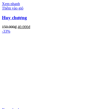
Xem nhanh
Thêm vào giỏ
Huy chương
150.000
₫
40.000
₫
-33%