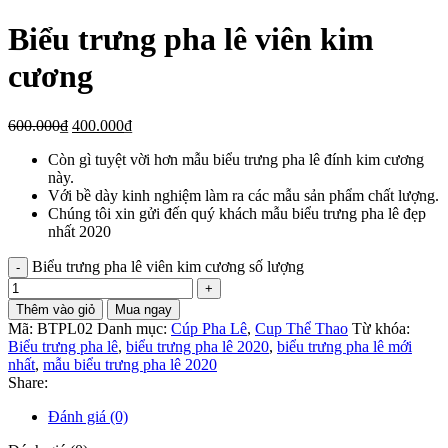
Biểu trưng pha lê viên kim
cương
600.000
₫
400.000
₫
Còn gì tuyệt vời hơn mẫu biểu trưng pha lê đính kim cương
này.
Với bề dày kinh nghiệm làm ra các mẫu sản phẩm chất lượng.
Chúng tôi xin gửi đến quý khách mẫu biểu trưng pha lê đẹp
nhất 2020
Biểu trưng pha lê viên kim cương số lượng
Thêm vào giỏ
Mua ngay
Mã:
BTPL02
Danh mục:
Cúp Pha Lê
,
Cup Thể Thao
Từ khóa:
Biểu trưng pha lê
,
biểu trưng pha lê 2020
,
biểu trưng pha lê mới
nhất
,
mẫu biểu trưng pha lê 2020
Share:
Đánh giá (0)