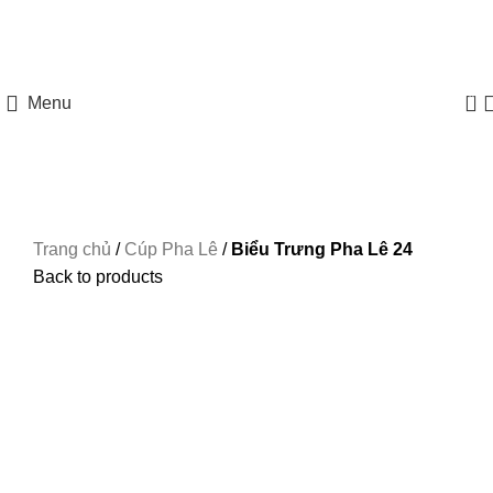
HOTLINE: 097 8585 077
0
Menu
Trang chủ
/
Cúp Pha Lê
/
Biểu Trưng Pha Lê 24
Back to products
-42%
Xem ảnh lớn