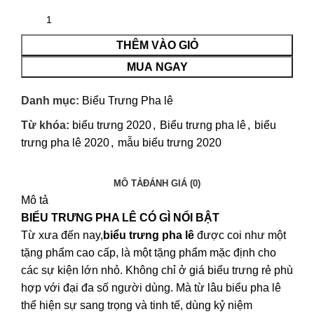
THÊM VÀO GIỎ
MUA NGAY
Danh mục:
Biểu Trưng Pha lê
Từ khóa:
biểu trưng 2020
,
Biểu trưng pha lê
,
biểu
trưng pha lê 2020
,
mẫu biểu trưng 2020
MÔ TẢ
ĐÁNH GIÁ (0)
Mô tả
BIỂU TRƯNG PHA LÊ
CÓ GÌ NỔI BẬT
Từ xưa đến nay,
biểu trưng
pha lê
được coi như một
tặng phẩm cao cấp, là một tặng phẩm mặc định cho
các sự kiện lớn nhỏ. Không chỉ ở giá biểu trưng rẻ phù
hợp với đại đa số người dùng. Mà từ lâu biểu pha lê
thể hiện sự sang trọng và tinh tế, dùng kỷ niệm