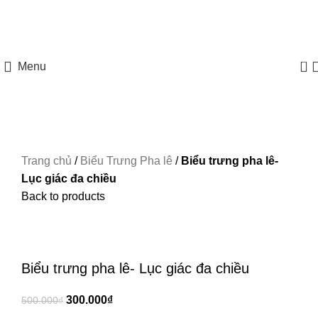
HOTLINE: 097 8585 077
0
Menu
Trang chủ
/
Biểu Trưng Pha lê
/
Biểu trưng pha lê-
Lục giác đa chiều
Back to products
-40%
Xem ảnh lớn
Biểu trưng pha lê- Lục giác đa chiều
300.000
₫
500.000
₫