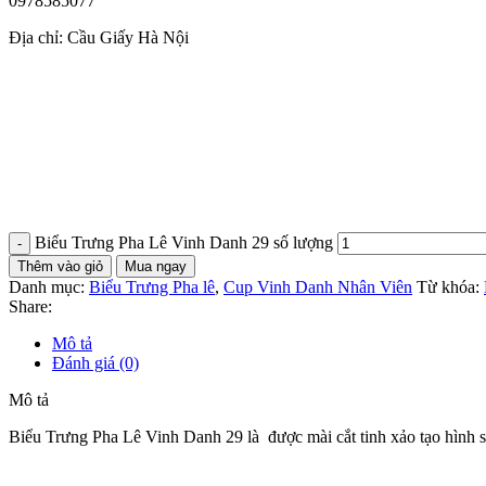
0978585077
Địa chỉ: Cầu Giấy Hà Nội
Biểu Trưng Pha Lê Vinh Danh 29 số lượng
Thêm vào giỏ
Mua ngay
Danh mục:
Biểu Trưng Pha lê
,
Cup Vinh Danh Nhân Viên
Từ khóa:
Share:
Mô tả
Đánh giá (0)
Mô tả
Biểu Trưng Pha Lê Vinh Danh 29 là được mài cắt tinh xảo tạo hình