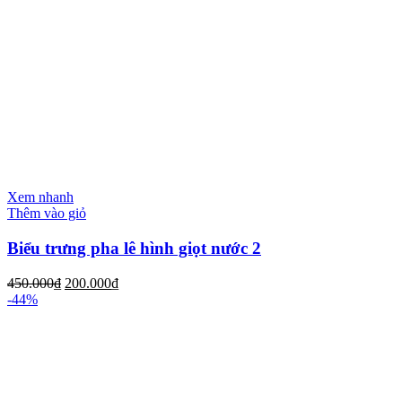
Xem nhanh
Thêm vào giỏ
Biểu trưng pha lê hình giọt nước 2
450.000
₫
200.000
₫
-44%