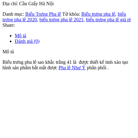
Địa chỉ: Cầu Giấy Hà Nội
Danh mục:
Biểu Trưng Pha lê
Từ khóa:
Biểu trưng pha lê
,
biểu
trưng pha lê 2020
,
biểu trưng pha lê 2021
,
biểu trưng pha lê giá rẻ
Share:
Mô tả
Đánh giá (0)
Mô tả
Biểu trưng pha lê sao khắc trắng 41 là được thiết kế tinh xảo tạo
hình sản phẩm bắt mắt được
Pha lê Như Ý
phân phối .