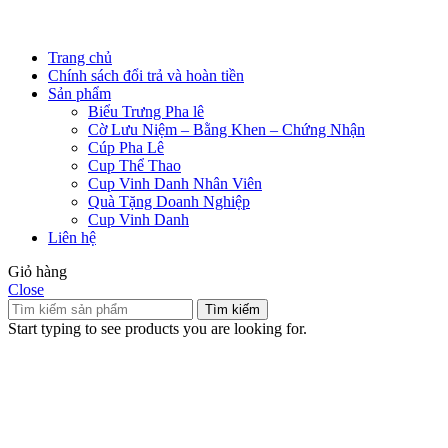
Trang chủ
Chính sách đổi trả và hoàn tiền
Sản phẩm
Biểu Trưng Pha lê
Cờ Lưu Niệm – Bằng Khen – Chứng Nhận
Cúp Pha Lê
Cup Thể Thao
Cup Vinh Danh Nhân Viên
Quà Tặng Doanh Nghiệp
Cup Vinh Danh
Liên hệ
Giỏ hàng
Close
Tìm kiếm
Start typing to see products you are looking for.