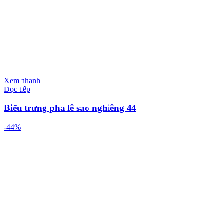
Xem nhanh
Đọc tiếp
Biểu trưng pha lê sao nghiêng 44
-44%