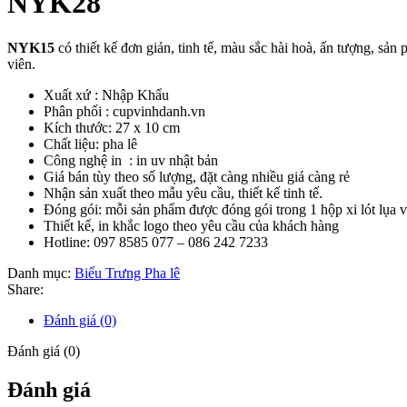
NYK28
NYK15
có thiết kế đơn giản, tinh tế, màu sắc hài hoà, ấn tượng, sản
viên.
Xuất xứ : Nhập Khẩu
Phân phối : cupvinhdanh.vn
Kích thước: 27 x 10 cm
Chất liệu: pha lê
Công nghệ in : in uv nhật bản
Giá bán tùy theo số lượng, đặt càng nhiều giá càng rẻ
Nhận sản xuất theo mẫu yêu cầu, thiết kế tinh tế.
Đóng gói: mỗi sản phẩm được đóng gói trong 1 hộp xi lót lụa 
Thiết kế, in khắc logo theo yêu cầu của khách hàng
Hotline: 097 8585 077 – 086 242 7233
Danh mục:
Biểu Trưng Pha lê
Share:
Đánh giá (0)
Đánh giá (0)
Đánh giá