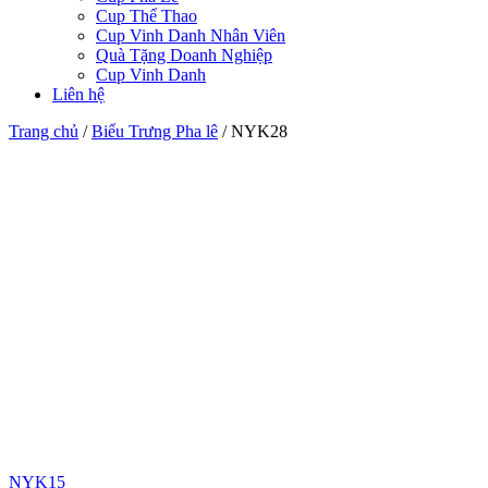
Cup Thể Thao
Cup Vinh Danh Nhân Viên
Quà Tặng Doanh Nghiệp
Cup Vinh Danh
Liên hệ
Trang chủ
/
Biểu Trưng Pha lê
/
NYK28
NYK15