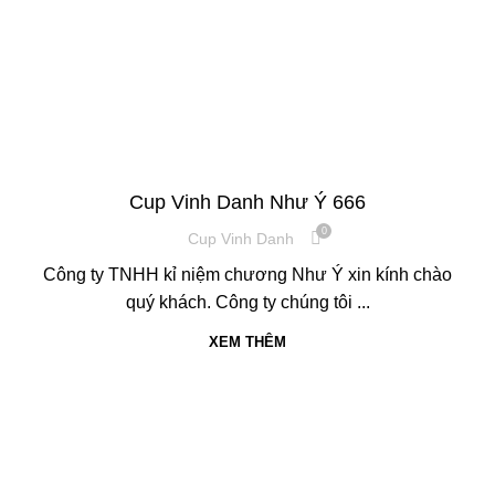
,
,
CÚP PHA LÊ
CUP VINH DANH
KỈ NIỆM CHƯƠNG
Cup Vinh Danh Như Ý 666
0
Cup Vinh Danh
Công ty TNHH kỉ niệm chương Như Ý xin kính chào
quý khách. Công ty chúng tôi ...
XEM THÊM