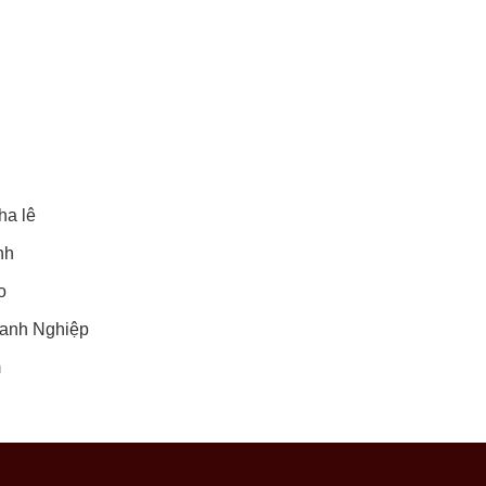
ha lê
nh
o
anh Nghiệp
m