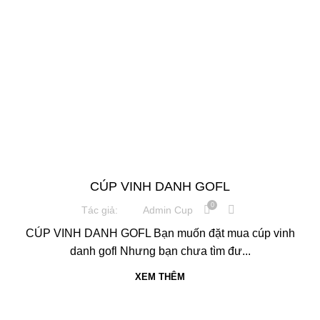
,
,
CÚP PHA LÊ
CÚP THỂ THAO
CUP VINH DANH
CÚP VINH DANH GOFL
0
Tác giả:
Admin Cup
CÚP VINH DANH GOFL Bạn muốn đặt mua cúp vinh
danh gofl Nhưng bạn chưa tìm đư...
XEM THÊM