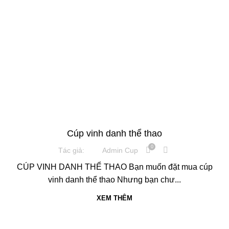
,
CÚP PHA LÊ
CUP VINH DANH
Cúp vinh danh thể thao
0
Tác giả:
Admin Cup
CÚP VINH DANH THỂ THAO Bạn muốn đặt mua cúp
vinh danh thể thao Nhưng bạn chư...
XEM THÊM