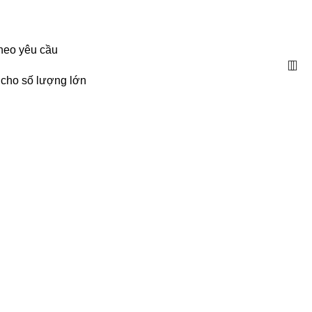
HOTLINE: 086.24.27.233| quatangnhuy123@gmail.com
theo yêu cầu
 cho số lượng lớn