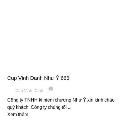
,
,
CÚP PHA LÊ
CUP VINH DANH
KỈ NIỆM CHƯƠNG
Cup Vinh Danh Như Ý 666
0
Cup Vinh Danh
Công ty TNHH kỉ niệm chương Như Ý xin kính chào
quý khách. Công ty chúng tôi ...
Xem thêm