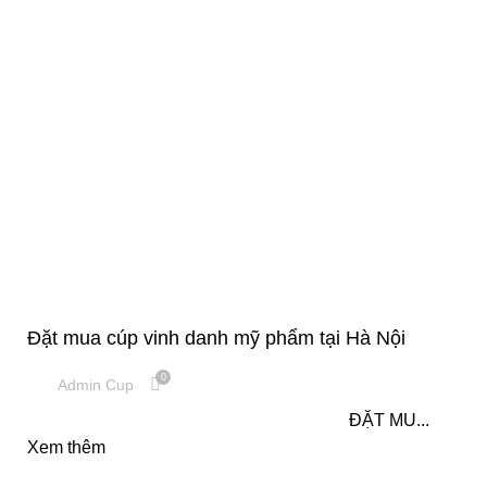
,
CÚP PHA LÊ
CUP VINH DANH
Đặt mua cúp vinh danh mỹ phẩm tại Hà Nội
0
Admin Cup
ĐẶT MU...
Xem thêm