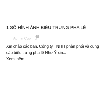
CUP VINH DANH
1 SỐ HÌNH ẢNH BIỂU TRƯNG PHA LÊ
0
Admin Cup
Xin chào các bạn, Công ty TNHH phân phối và cung
cấp biểu trưng pha lê Như Ý xin...
Xem thêm