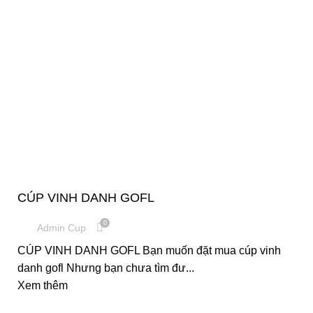
,
,
CÚP PHA LÊ
CÚP THỂ THAO
CUP VINH DANH
CÚP VINH DANH GOFL
0
Admin Cup
CÚP VINH DANH GOFL Bạn muốn đặt mua cúp vinh
danh gofl Nhưng bạn chưa tìm đư...
Xem thêm