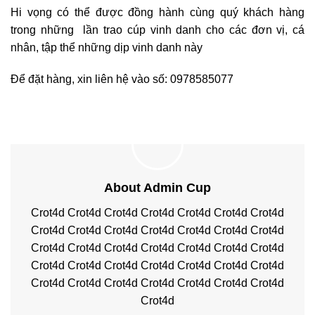
Hi vọng có thể được đồng hành cùng quý khách hàng
trong những lần trao cúp vinh danh cho các đơn vị, cá
nhân, tập thể những dịp vinh danh này
Để đặt hàng, xin liên hệ vào số: 0978585077
About Admin Cup
Crot4d
Crot4d
Crot4d
Crot4d
Crot4d
Crot4d
Crot4d
Crot4d
Crot4d
Crot4d
Crot4d
Crot4d
Crot4d
Crot4d
Crot4d
Crot4d
Crot4d
Crot4d
Crot4d
Crot4d
Crot4d
Crot4d
Crot4d
Crot4d
Crot4d
Crot4d
Crot4d
Crot4d
Crot4d
Crot4d
Crot4d
Crot4d
Crot4d
Crot4d
Crot4d
Crot4d