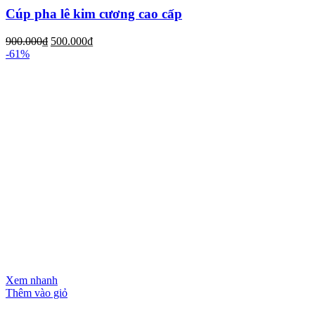
Cúp pha lê kim cương cao cấp
900.000
₫
500.000
₫
-61%
Xem nhanh
Thêm vào giỏ