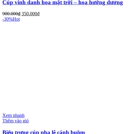
Cúp vinh danh hoa mặt trời – hoa hướng dương
900.000
₫
350.000
₫
-30%
Hot
Xem nhanh
Thêm vào giỏ
Biểu trưng cúp pha lê cánh buồm