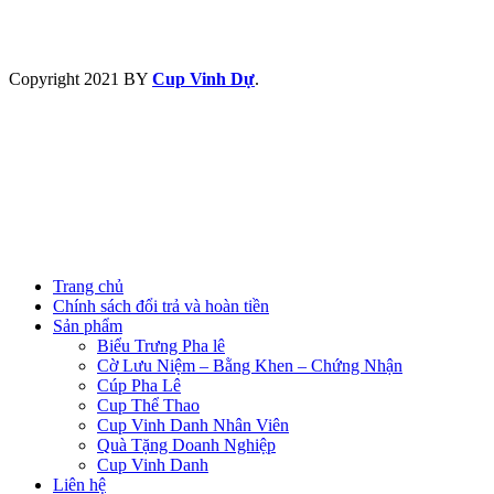
Copyright
2021 BY
Cup Vinh Dự
.
Trang chủ
Chính sách đổi trả và hoàn tiền
Sản phẩm
Biểu Trưng Pha lê
Cờ Lưu Niệm – Bằng Khen – Chứng Nhận
Cúp Pha Lê
Cup Thể Thao
Cup Vinh Danh Nhân Viên
Quà Tặng Doanh Nghiệp
Cup Vinh Danh
Liên hệ