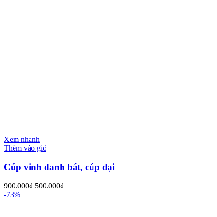
Xem nhanh
Thêm vào giỏ
Cúp vinh danh bát, cúp đại
900.000
₫
500.000
₫
-73%