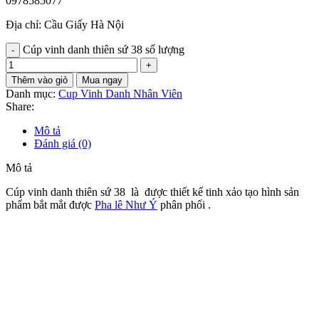
0978585077
Địa chỉ: Cầu Giấy Hà Nội
Cúp vinh danh thiên sứ 38 số lượng
Thêm vào giỏ
Mua ngay
Danh mục:
Cup Vinh Danh Nhân Viên
Share:
Mô tả
Đánh giá (0)
Mô tả
Cúp vinh danh thiên sứ 38 là được thiết kế tinh xảo tạo hình sản
phẩm bắt mắt được
Pha lê Như Ý
phân phối .