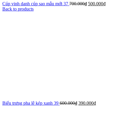
Cúp vinh danh cúp sao mẫu mới 37
700.000
₫
500.000
₫
Back to products
Biểu trưng pha lê kép xanh 39
600.000
₫
390.000
₫
-31%
Xem ảnh lớn