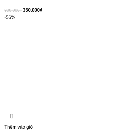
350.000
₫
900.000
₫
-56%
Thêm vào giỏ