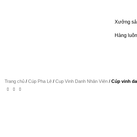
Xưởng sản
Hàng luôn
Trang chủ
/
Cúp Pha Lê
/
Cup Vinh Danh Nhân Viên
/
Cúp vinh da
-22%
Xem ảnh lớn