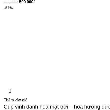
500.000
₫
900.000
₫
-61%
Thêm vào giỏ
Cúp vinh danh hoa mặt trời – hoa hướng dư