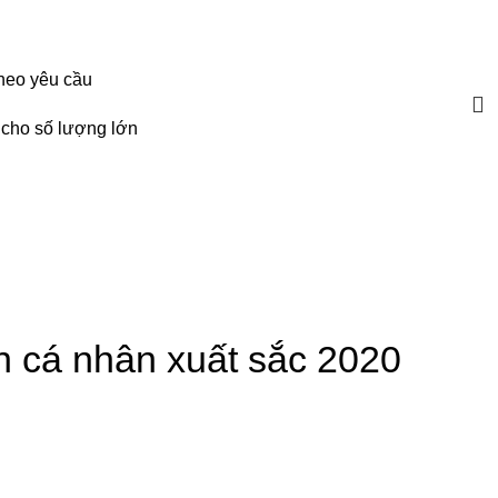
HOTLINE: 086.24.27.233| quatangnhuy123@gmail.com
theo yêu cầu
 cho số lượng lớn
h cá nhân xuất sắc 2020