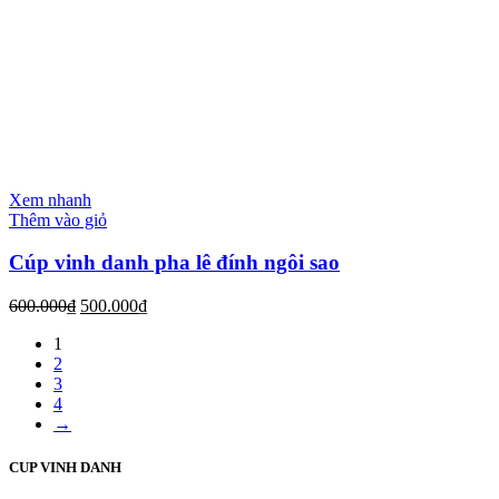
Xem nhanh
Thêm vào giỏ
Cúp vinh danh pha lê đính ngôi sao
600.000
₫
500.000
₫
1
2
3
4
→
CUP VINH DANH