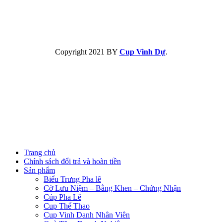
Copyright
2021 BY
Cup Vinh Dự
.
Trang chủ
Chính sách đổi trả và hoàn tiền
Sản phẩm
Biểu Trưng Pha lê
Cờ Lưu Niệm – Bằng Khen – Chứng Nhận
Cúp Pha Lê
Cup Thể Thao
Cup Vinh Danh Nhân Viên