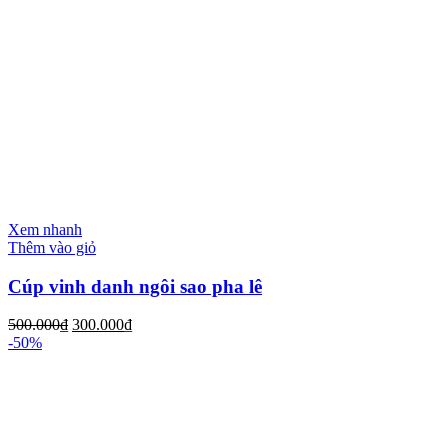
Xem nhanh
Thêm vào giỏ
Cúp vinh danh ngôi sao pha lê
500.000
₫
300.000
₫
-50%