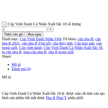
Cúp Vinh Danh Cá Nhân Xuất Sắc 18 số lượng
Thêm vào giỏ
Mua ngay
Danh mục:
Cup Vinh Danh Nhân Viên
Từ khóa:
cúp pha lê
,
cúp
pha lê 2021
,
cúp pha lê ở hà nội
,
cúp thủy tinh
,
Cúp trao giải
,
cúp
trong suốt
,
Cúp vinh danh
,
Cúp Vinh Danh Cá Nhân Xuất Sắc 18
,
in cúp pha lê
,
mua cúp pha lê
,
pha lê trong suốt
Share:
Mô tả
Đánh giá (0)
Mô tả
Cúp Vinh Danh Cá Nhân Xuất Sắc 18 là được mài cắt tinh xảo tạo
hình sản phẩm bắt mắt được
Pha lê Như Ý
phân phối