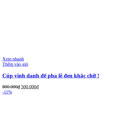
Xem nhanh
Thêm vào giỏ
Cúp vinh danh đế pha lê đen khắc chữ !
800.000
₫
500.000
₫
-11%