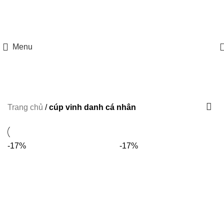
HOTLINE: 097 8585 077
Menu
Trang chủ
/
cúp vinh danh cá nhân
-17%
-17%