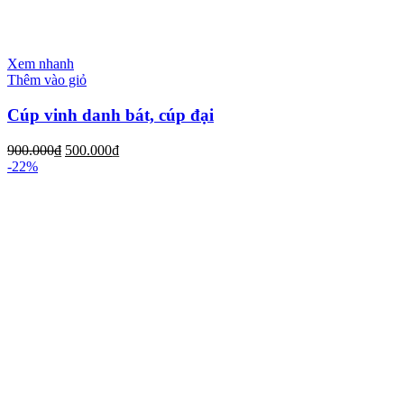
Xem nhanh
Thêm vào giỏ
Cúp vinh danh bát, cúp đại
900.000
₫
500.000
₫
-22%