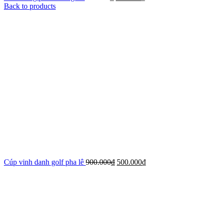
Back to products
Cúp vinh danh golf pha lê
900.000
₫
500.000
₫
-44%
Xem ảnh lớn