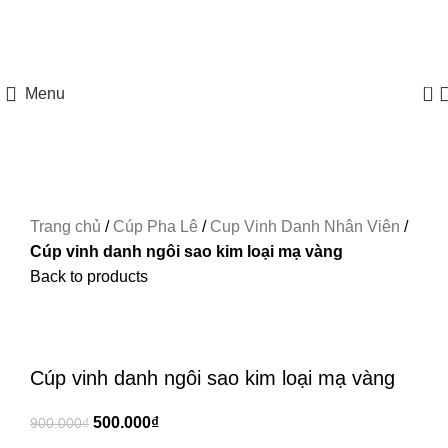
HOTLINE: 097 8585 077
0
Menu
Trang chủ
/
Cúp Pha Lê
/
Cup Vinh Danh Nhân Viên
/
Cúp vinh danh ngôi sao kim loại mạ vàng
Back to products
-44%
Xem ảnh lớn
Cúp vinh danh ngôi sao kim loại mạ vàng
500.000
₫
900.000
₫