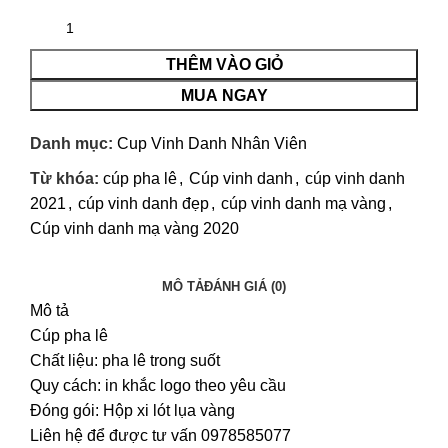
THÊM VÀO GIỎ
MUA NGAY
Danh mục:
Cup Vinh Danh Nhân Viên
Từ khóa:
cúp pha lê
,
Cúp vinh danh
,
cúp vinh danh
2021
,
cúp vinh danh đẹp
,
cúp vinh danh mạ vàng
,
Cúp vinh danh mạ vàng 2020
MÔ TẢ
ĐÁNH GIÁ (0)
Mô tả
Cúp pha lê
Chất liệu: pha lê trong suốt
Quy cách: in khắc logo theo yêu cầu
Đóng gói: Hộp xi lót lụa vàng
Liên hệ để được tư vấn 0978585077