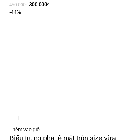
300.000
₫
450.000
₫
-44%
Thêm vào giỏ
Biểu trưng pha lê mặt tròn size vừa