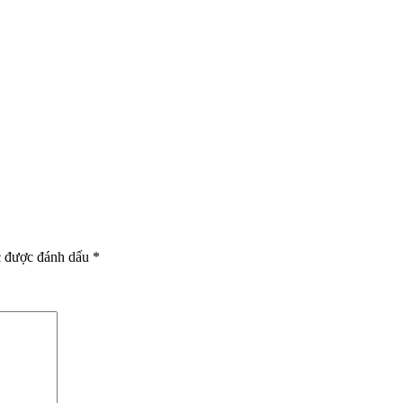
c được đánh dấu
*