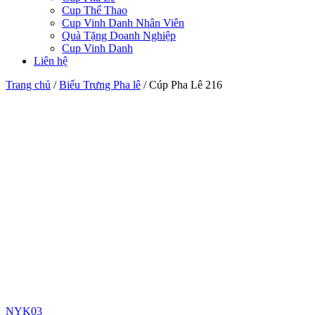
Cup Thể Thao
Cup Vinh Danh Nhân Viên
Quà Tặng Doanh Nghiệp
Cup Vinh Danh
Liên hệ
Trang chủ
/
Biểu Trưng Pha lê
/
Cúp Pha Lê 216
NYK03