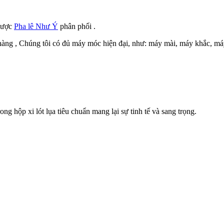
 được
Pha lê Như Ý
phân phối .
h hàng , Chúng tôi có đủ máy móc hiện đại, như: máy mài, máy khắc, 
g hộp xi lót lụa tiêu chuẩn mang lại sự tinh tế và sang trọng.