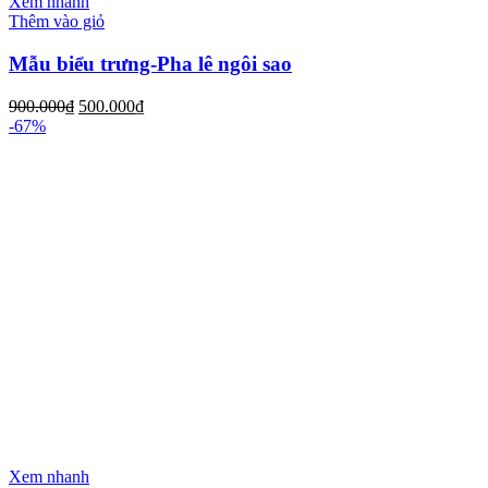
Xem nhanh
Thêm vào giỏ
Mẫu biểu trưng-Pha lê ngôi sao
900.000
₫
500.000
₫
-67%
Xem nhanh