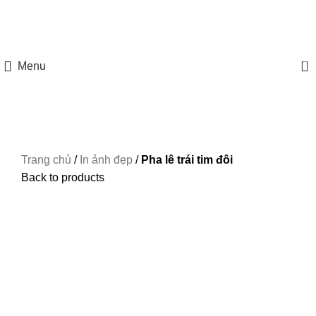
HOTLINE: 097 8585 077
0
Menu
Trang chủ
/
In ảnh đẹp
/
Pha lê trái tim đôi
Back to products
Xem ảnh lớn