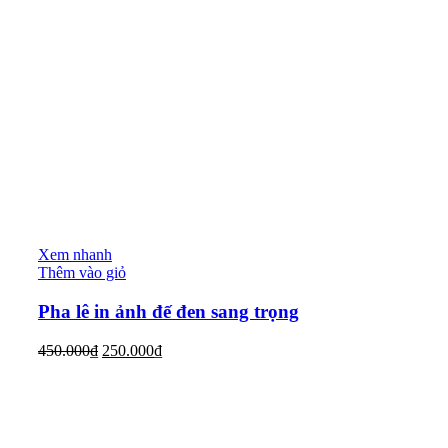
Xem nhanh
Thêm vào giỏ
Pha lê in ảnh đế đen sang trọng
450.000
₫
250.000
₫