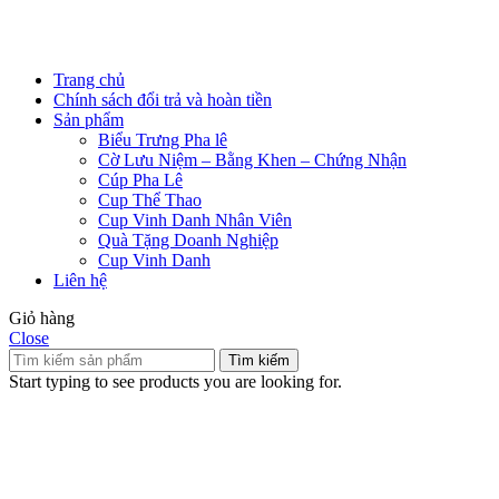
Trang chủ
Chính sách đổi trả và hoàn tiền
Sản phẩm
Biểu Trưng Pha lê
Cờ Lưu Niệm – Bằng Khen – Chứng Nhận
Cúp Pha Lê
Cup Thể Thao
Cup Vinh Danh Nhân Viên
Quà Tặng Doanh Nghiệp
Cup Vinh Danh
Liên hệ
Giỏ hàng
Close
Tìm kiếm
Start typing to see products you are looking for.