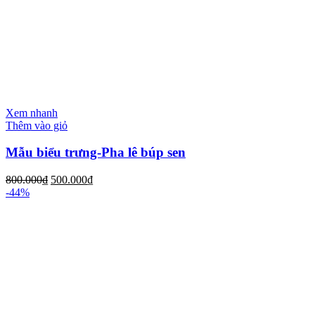
Xem nhanh
Thêm vào giỏ
Mẫu biểu trưng-Pha lê búp sen
800.000
₫
500.000
₫
-44%