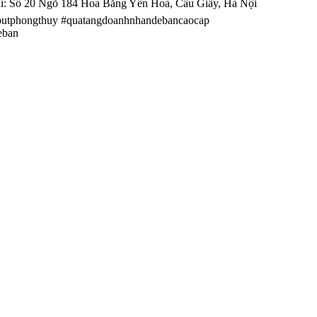
ỉ: Số 20 Ngõ 184 Hoa Bằng Yên Hoà, Cầu Giấy, Hà Nội
utphongthuy #quatangdoanhnhandebancaocap
eban