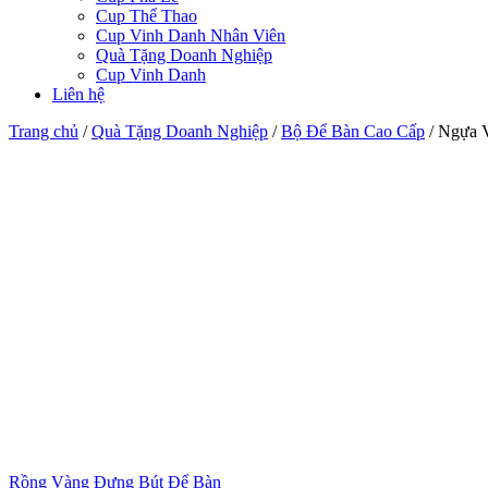
Cup Thể Thao
Cup Vinh Danh Nhân Viên
Quà Tặng Doanh Nghiệp
Cup Vinh Danh
Liên hệ
Trang chủ
/
Quà Tặng Doanh Nghiệp
/
Bộ Để Bàn Cao Cấp
/
Ngựa 
Rồng Vàng Đựng Bút Để Bàn