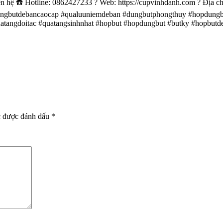
 ☎️ Hotline: 0862427233 ? Web: https://cupvinhdanh.com ? Địa ch
ngbutdebancaocap #qualuuniemdeban #dungbutphongthuy #hopdungb
tangdoitac #quatangsinhnhat #hopbut #hopdungbut #butky #hopbutd
c được đánh dấu
*