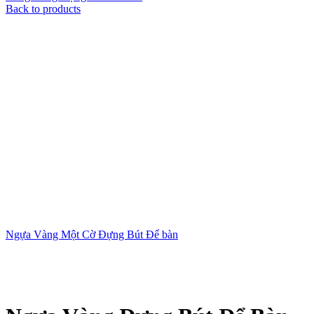
Back to products
Ngựa Vàng Một Cờ Đựng Bút Để bàn
Xem ảnh lớn