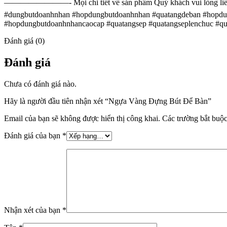
————————- Mọi chi tiết về sản phẩm Quý khách vui lòng liên hệ
#dungbutdoanhnhan #hopdungbutdoanhnhan #quatangdeban #hopdu
#hopdungbutdoanhnhancaocap #quatangsep #quatangseplenchuc #qua
Đánh giá (0)
Đánh giá
Chưa có đánh giá nào.
Hãy là người đầu tiên nhận xét “Ngựa Vàng Đựng Bút Để Bàn”
Email của bạn sẽ không được hiển thị công khai.
Các trường bắt buộ
Đánh giá của bạn
*
Nhận xét của bạn
*