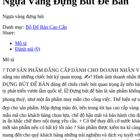
Ngựa Vàng Đựng Bút Để Bàn
Ngựa vàng đựng bút
Danh mục:
Bộ Để Bàn Cao Cấp
Share:
Mô tả
Đánh giá (0)
Mô tả
?️ TOP SẢN PHẨM ĐẲNG CẤP DÀNH CHO DOANH NHÂN VÀ QUÀ TẶNG
nâng niu những chiếc bút ký quan trọng. ✍? Hình ảnh doanh nhân thành 
ĐỰNG BÚT ĐỂ BÀN dùng để chứa chiếc bút quan trọng ấy trên ba
ty phát triển vươn tầm quốc tế. ☑️ Đựng bút để bàn là sản phẩm khô
phong thuỷ, như một ấn phẩm may mắn cho công việc. Thể hiện sự sa
đẹp cho sản phẩm. Hộp đựng màu đỏ, bên trong lót lụa cao cấp v
mẫu mã cho khách hàng chọn lựa, chế độ hậu mãi và bảo hành chu
in ấn khắc chữ theo nội dung yêu cầu. + Có thể thay đổi cờ nước khác hoặc 
mới sản phẩm nếu có bất kỳ lỗi nào ? Sản phẩm được kiểm tra kĩ càng
mang đến cho quý khách hàng những trải nghiệm và dịch vụ tuyệt vời