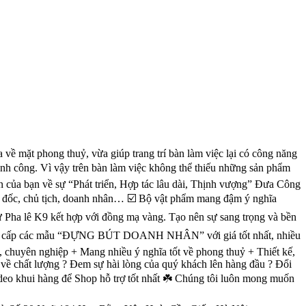
ng thuỷ, vừa giúp trang trí bàn làm việc lại có công năng
g. Vì vậy trên bàn làm việc không thể thiếu những sản phẩm
trên của bạn về sự “Phát triển, Hợp tác lâu dài, Thịnh vượng” Đưa Công
iám đốc, chủ tịch, doanh nhân… ☑️ Bộ vật phẩm mang đậm ý nghĩa
 Pha lê K9 kết hợp với đồng mạ vàng. Tạo nên sự sang trọng và bền
g cấp các mẫu “ĐỰNG BÚT DOANH NHÂN” với giá tốt nhất, nhiều
uyên nghiệp + Mang nhiều ý nghĩa tốt về phong thuỷ + Thiết kế,
́t lượng ? Đem sự hài lòng của quý khách lên hàng đầu ? Đổi
video khui hàng để Shop hỗ trợ tốt nhất ☘️ Chúng tôi luôn mong muốn