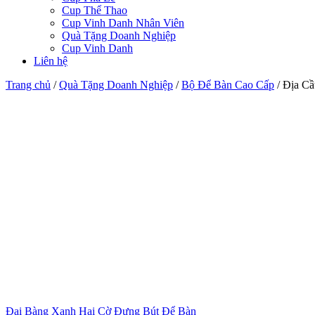
Cup Thể Thao
Cup Vinh Danh Nhân Viên
Quà Tặng Doanh Nghiệp
Cup Vinh Danh
Liên hệ
Trang chủ
/
Quà Tặng Doanh Nghiệp
/
Bộ Để Bàn Cao Cấp
/
Địa Cầ
Đại Bàng Xanh Hai Cờ Đựng Bút Để Bàn