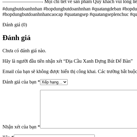
————————- Mọi chi tiết về sản phẩm Quý khách vui lòng liên hệ
#dungbutdoanhnhan #hopdungbutdoanhnhan #quatangdeban #hopdu
#hopdungbutdoanhnhancaocap #quatangsep #quatangseplenchuc #qua
Đánh giá (0)
Đánh giá
Chưa có đánh giá nào.
Hãy là người đầu tiên nhận xét “Địa Cầu Xanh Đựng Bút Để Bàn”
Email của bạn sẽ không được hiển thị công khai.
Các trường bắt buộ
Đánh giá của bạn
*
Nhận xét của bạn
*