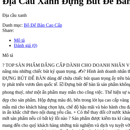
Địa Cầu Xanh Đựng Bút Để Bà
Địa cầu xanh
Danh mục:
Bộ Để Bàn Cao Cấp
Share:
Mô tả
Đánh giá (0)
Mô tả
?️ TOP SẢN PHẨM ĐẲNG CẤP DÀNH CHO DOANH NHÂN VÀ QUÀ TẶNG
nâng niu những chiếc bút ký quan trọng. ✍? Hình ảnh doanh nhân thành 
ĐỰNG BÚT ĐỂ BÀN dùng để chứa chiếc bút quan trọng ấy trên ba
ty phát triển vươn tầm quốc tế. ☑️ Đựng bút để bàn là sản phẩm khô
phong thuỷ, như một ấn phẩm may mắn cho công việc. Thể hiện sự sa
đẹp cho sản phẩm. Hộp đựng màu đỏ, bên trong lót lụa cao cấp v
mẫu mã cho khách hàng chọn lựa, chế độ hậu mãi và bảo hành chu
in ấn khắc chữ theo nội dung yêu cầu. + Có thể thay đổi cờ nước khác hoặc 
mới sản phẩm nếu có bất kỳ lỗi nào ? Sản phẩm được kiểm tra kĩ càng
mang đến cho quý khách hàng những trải nghiệm và dịch vụ tuyệt vời