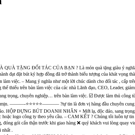
n
 ĐỐI TÁC CỦA BẠN ? Là món quà tặng giàu ý nghĩa về mặt pho
đạt đặt bút ký hợp đồng đã trở thành biểu tượng của khát vọng thành côn
̀n làm việc. – Mang ý nghĩa như một lời chúc dành cho đối tác , cấp 
ng thể thiếu trên bàn làm việc của các nhà Lãnh đạo, CEO, Leader, g
ng trọng, chuyên nghiệp… trên bàn làm việc. ☑️ Được làm thủ công từ
àng mịn. ———-⭐️⭐️⭐️⭐️⭐️———– ?tự tin là đơn vị hàng đầu chuyên cun
 đáo. HỘP ĐỰNG BÚT DOANH NHÂN + Mới lạ, độc đáo, sang trọng, ch
logo công ty theo yêu cầu. – CAM KẾT ? Chúng tôi luôn tự tin về châ
, đóng gói cẩn thận trước khi giao hàng ❌ quý khách vui lòng quay 
 nhất .