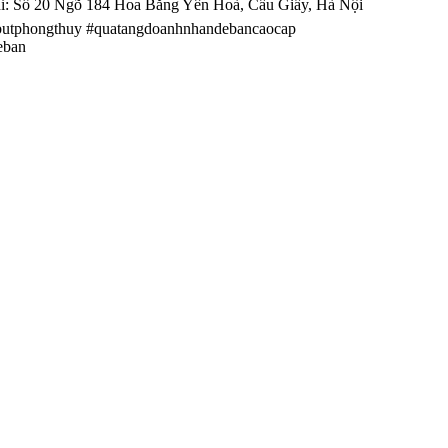
ỉ: Số 20 Ngõ 184 Hoa Bằng Yên Hoà, Cầu Giấy, Hà Nội
utphongthuy #quatangdoanhnhandebancaocap
eban