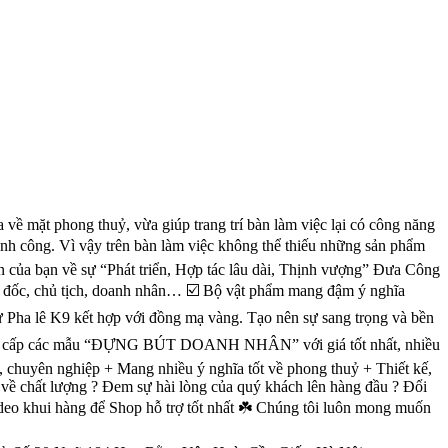
ng thuỷ, vừa giúp trang trí bàn làm việc lại có công năng
g. Vì vậy trên bàn làm việc không thể thiếu những sản phẩm
trên của bạn về sự “Phát triển, Hợp tác lâu dài, Thịnh vượng” Đưa Công
iám đốc, chủ tịch, doanh nhân… ☑️ Bộ vật phẩm mang đậm ý nghĩa
 Pha lê K9 kết hợp với đồng mạ vàng. Tạo nên sự sang trọng và bền
g cấp các mẫu “ĐỰNG BÚT DOANH NHÂN” với giá tốt nhất, nhiều
uyên nghiệp + Mang nhiều ý nghĩa tốt về phong thuỷ + Thiết kế,
́t lượng ? Đem sự hài lòng của quý khách lên hàng đầu ? Đổi
video khui hàng để Shop hỗ trợ tốt nhất ☘️ Chúng tôi luôn mong muốn