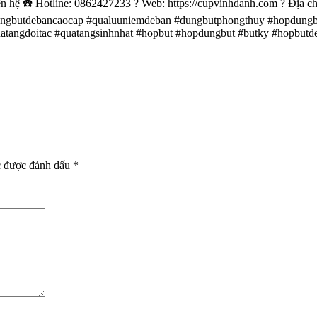
 ☎️ Hotline: 0862427233 ? Web: https://cupvinhdanh.com ? Địa ch
ngbutdebancaocap #qualuuniemdeban #dungbutphongthuy #hopdungb
tangdoitac #quatangsinhnhat #hopbut #hopdungbut #butky #hopbutd
c được đánh dấu
*