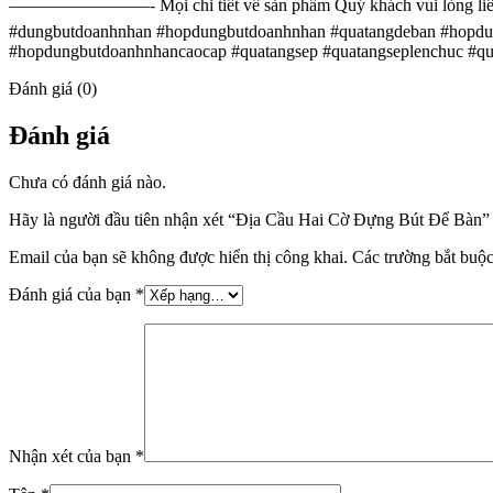
————————- Mọi chi tiết về sản phẩm Quý khách vui lòng liên hệ
#dungbutdoanhnhan #hopdungbutdoanhnhan #quatangdeban #hopdu
#hopdungbutdoanhnhancaocap #quatangsep #quatangseplenchuc #qua
Đánh giá (0)
Đánh giá
Chưa có đánh giá nào.
Hãy là người đầu tiên nhận xét “Địa Cầu Hai Cờ Đựng Bút Để Bàn”
Email của bạn sẽ không được hiển thị công khai.
Các trường bắt buộ
Đánh giá của bạn
*
Nhận xét của bạn
*