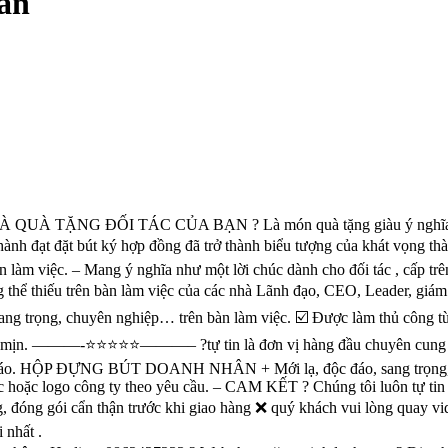
àn
 ĐỐI TÁC CỦA BẠN ? Là món quà tặng giàu ý nghĩa về mặt pho
đạt đặt bút ký hợp đồng đã trở thành biểu tượng của khát vọng thành côn
̀n làm việc. – Mang ý nghĩa như một lời chúc dành cho đối tác , cấp 
ng thể thiếu trên bàn làm việc của các nhà Lãnh đạo, CEO, Leader, g
ng trọng, chuyên nghiệp… trên bàn làm việc. ☑️ Được làm thủ công từ
àng mịn. ———-⭐️⭐️⭐️⭐️⭐️———– ?tự tin là đơn vị hàng đầu chuyên cun
 đáo. HỘP ĐỰNG BÚT DOANH NHÂN + Mới lạ, độc đáo, sang trọng, ch
logo công ty theo yêu cầu. – CAM KẾT ? Chúng tôi luôn tự tin về châ
, đóng gói cẩn thận trước khi giao hàng ❌ quý khách vui lòng quay 
 nhất .