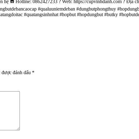
 ☎️ Hotline: 0862427233 ? Web: https://cupvinhdanh.com ? Địa ch
ngbutdebancaocap #qualuuniemdeban #dungbutphongthuy #hopdungb
tangdoitac #quatangsinhnhat #hopbut #hopdungbut #butky #hopbutd
c được đánh dấu
*