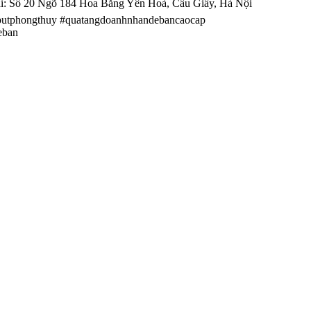
ỉ: Số 20 Ngõ 184 Hoa Bằng Yên Hoà, Cầu Giấy, Hà Nội
utphongthuy #quatangdoanhnhandebancaocap
eban