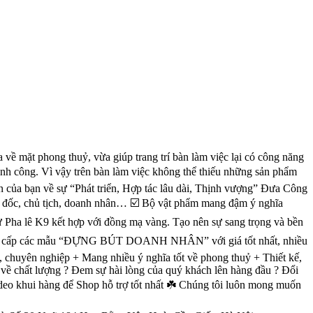
ng thuỷ, vừa giúp trang trí bàn làm việc lại có công năng
g. Vì vậy trên bàn làm việc không thể thiếu những sản phẩm
trên của bạn về sự “Phát triển, Hợp tác lâu dài, Thịnh vượng” Đưa Công
iám đốc, chủ tịch, doanh nhân… ☑️ Bộ vật phẩm mang đậm ý nghĩa
 Pha lê K9 kết hợp với đồng mạ vàng. Tạo nên sự sang trọng và bền
g cấp các mẫu “ĐỰNG BÚT DOANH NHÂN” với giá tốt nhất, nhiều
uyên nghiệp + Mang nhiều ý nghĩa tốt về phong thuỷ + Thiết kế,
́t lượng ? Đem sự hài lòng của quý khách lên hàng đầu ? Đổi
video khui hàng để Shop hỗ trợ tốt nhất ☘️ Chúng tôi luôn mong muốn