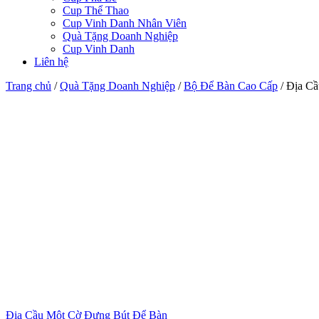
Cup Thể Thao
Cup Vinh Danh Nhân Viên
Quà Tặng Doanh Nghiệp
Cup Vinh Danh
Liên hệ
Trang chủ
/
Quà Tặng Doanh Nghiệp
/
Bộ Để Bàn Cao Cấp
/
Địa Cầ
Địa Cầu Một Cờ Đựng Bút Để Bàn