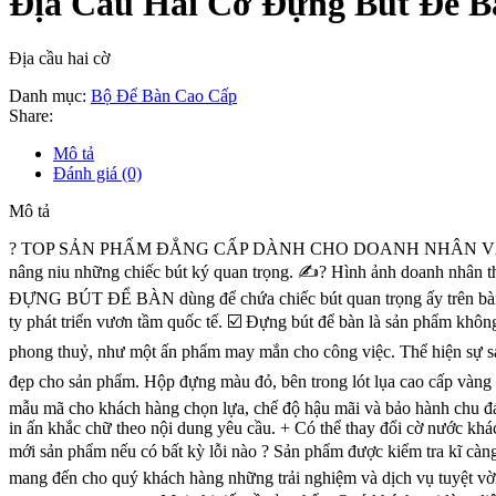
Địa Cầu Hai Cờ Đựng Bút Để B
Địa cầu hai cờ
Danh mục:
Bộ Để Bàn Cao Cấp
Share:
Mô tả
Đánh giá (0)
Mô tả
?️ TOP SẢN PHẨM ĐẲNG CẤP DÀNH CHO DOANH NHÂN VÀ QUÀ TẶNG
nâng niu những chiếc bút ký quan trọng. ✍? Hình ảnh doanh nhân thành 
ĐỰNG BÚT ĐỂ BÀN dùng để chứa chiếc bút quan trọng ấy trên ba
ty phát triển vươn tầm quốc tế. ☑️ Đựng bút để bàn là sản phẩm khô
phong thuỷ, như một ấn phẩm may mắn cho công việc. Thể hiện sự sa
đẹp cho sản phẩm. Hộp đựng màu đỏ, bên trong lót lụa cao cấp v
mẫu mã cho khách hàng chọn lựa, chế độ hậu mãi và bảo hành chu
in ấn khắc chữ theo nội dung yêu cầu. + Có thể thay đổi cờ nước khác hoặc 
mới sản phẩm nếu có bất kỳ lỗi nào ? Sản phẩm được kiểm tra kĩ càng
mang đến cho quý khách hàng những trải nghiệm và dịch vụ tuyệt vời