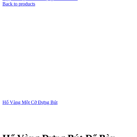
Back to products
Hổ Vàng Một Cờ Đựng Bút
Xem ảnh lớn