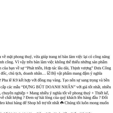
ng thuỷ, vừa giúp trang trí bàn làm việc lại có công năng
g. Vì vậy trên bàn làm việc không thể thiếu những sản phẩm
trên của bạn về sự “Phát triển, Hợp tác lâu dài, Thịnh vượng” Đưa Công
iám đốc, chủ tịch, doanh nhân… ☑️ Bộ vật phẩm mang đậm ý nghĩa
 Pha lê K9 kết hợp với đồng mạ vàng. Tạo nên sự sang trọng và bền
g cấp các mẫu “ĐỰNG BÚT DOANH NHÂN” với giá tốt nhất, nhiều
uyên nghiệp + Mang nhiều ý nghĩa tốt về phong thuỷ + Thiết kế,
́t lượng ? Đem sự hài lòng của quý khách lên hàng đầu ? Đổi
video khui hàng để Shop hỗ trợ tốt nhất ☘️ Chúng tôi luôn mong muốn