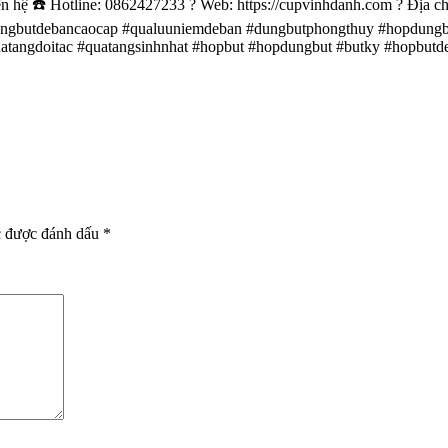
 ☎️ Hotline: 0862427233 ? Web: https://cupvinhdanh.com ? Địa ch
ngbutdebancaocap #qualuuniemdeban #dungbutphongthuy #hopdungb
tangdoitac #quatangsinhnhat #hopbut #hopdungbut #butky #hopbutd
c được đánh dấu
*