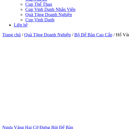
Cup Thể Thao
Cup Vinh Danh Nhân Viên
Quà Tặng Doanh Nghiệp
Cup Vinh Danh
Liên hệ
Trang chủ
/
Quà Tặng Doanh Nghiệp
/
Bộ Để Bàn Cao Cấp
/
Hổ Và
Ngựa Vàng Hai Cờ Đựng Bút Để Bàn