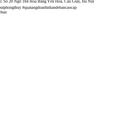
ỉ: Số 20 Ngõ 184 Hoa Bằng Yên Hoà, Cầu Giấy, Hà Nội
utphongthuy #quatangdoanhnhandebancaocap
eban