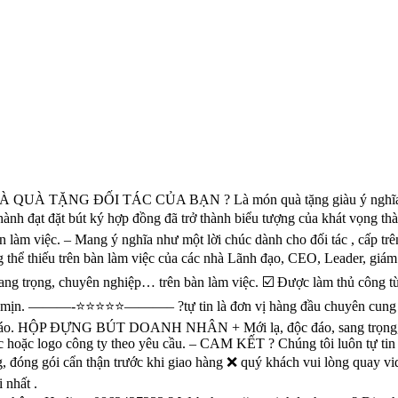
 ĐỐI TÁC CỦA BẠN ? Là món quà tặng giàu ý nghĩa về mặt pho
đạt đặt bút ký hợp đồng đã trở thành biểu tượng của khát vọng thành côn
̀n làm việc. – Mang ý nghĩa như một lời chúc dành cho đối tác , cấp 
ng thể thiếu trên bàn làm việc của các nhà Lãnh đạo, CEO, Leader, g
ng trọng, chuyên nghiệp… trên bàn làm việc. ☑️ Được làm thủ công từ
àng mịn. ———-⭐️⭐️⭐️⭐️⭐️———– ?tự tin là đơn vị hàng đầu chuyên cun
 đáo. HỘP ĐỰNG BÚT DOANH NHÂN + Mới lạ, độc đáo, sang trọng, ch
logo công ty theo yêu cầu. – CAM KẾT ? Chúng tôi luôn tự tin về châ
, đóng gói cẩn thận trước khi giao hàng ❌ quý khách vui lòng quay 
 nhất .