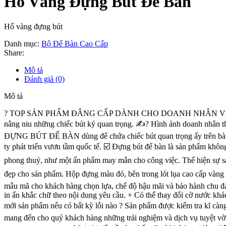
Hổ Vàng Đựng Bút Để Bàn
Hổ vàng đựng bút
Danh mục:
Bộ Để Bàn Cao Cấp
Share:
Mô tả
Đánh giá (0)
Mô tả
?️ TOP SẢN PHẨM ĐẲNG CẤP DÀNH CHO DOANH NHÂN VÀ QUÀ TẶNG
nâng niu những chiếc bút ký quan trọng. ✍? Hình ảnh doanh nhân thành 
ĐỰNG BÚT ĐỂ BÀN dùng để chứa chiếc bút quan trọng ấy trên ba
ty phát triển vươn tầm quốc tế. ☑️ Đựng bút để bàn là sản phẩm khô
phong thuỷ, như một ấn phẩm may mắn cho công việc. Thể hiện sự sa
đẹp cho sản phẩm. Hộp đựng màu đỏ, bên trong lót lụa cao cấp v
mẫu mã cho khách hàng chọn lựa, chế độ hậu mãi và bảo hành chu
in ấn khắc chữ theo nội dung yêu cầu. + Có thể thay đổi cờ nước khác hoặc 
mới sản phẩm nếu có bất kỳ lỗi nào ? Sản phẩm được kiểm tra kĩ càng
mang đến cho quý khách hàng những trải nghiệm và dịch vụ tuyệt vời