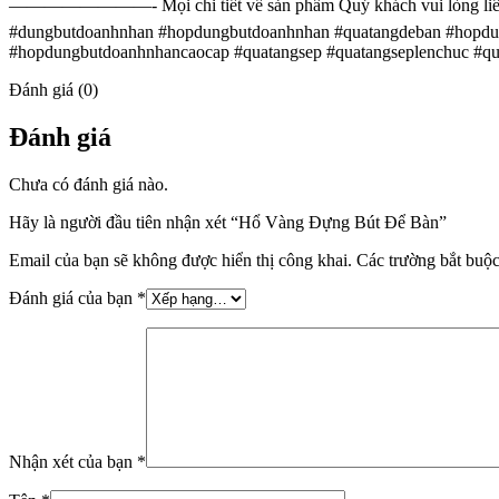
————————- Mọi chi tiết về sản phẩm Quý khách vui lòng liên hệ
#dungbutdoanhnhan #hopdungbutdoanhnhan #quatangdeban #hopdu
#hopdungbutdoanhnhancaocap #quatangsep #quatangseplenchuc #qua
Đánh giá (0)
Đánh giá
Chưa có đánh giá nào.
Hãy là người đầu tiên nhận xét “Hổ Vàng Đựng Bút Để Bàn”
Email của bạn sẽ không được hiển thị công khai.
Các trường bắt buộ
Đánh giá của bạn
*
Nhận xét của bạn
*