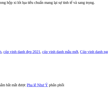
g hộp xi lót lụa tiêu chuẩn mang lại sự tinh tế và sang trọng.
h
,
cúp vinh danh đẹp 2021
,
cúp vinh danh mẫu mới
,
Cúp vinh danh ng
phẩm bắt mắt được
Pha lê Như Ý
phân phối