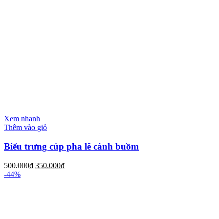
Xem nhanh
Thêm vào giỏ
Biểu trưng cúp pha lê cánh buồm
500.000
₫
350.000
₫
-44%