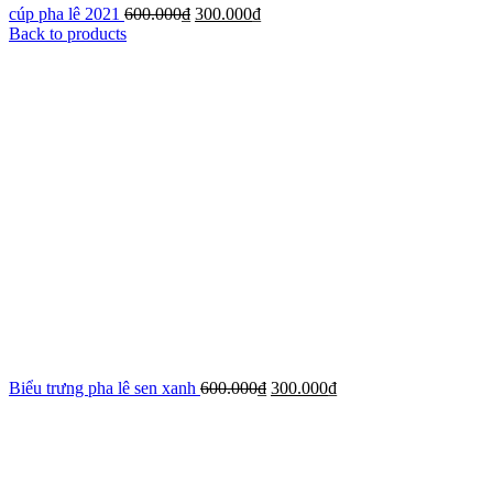
cúp pha lê 2021
600.000
₫
300.000
₫
Back to products
Biểu trưng pha lê sen xanh
600.000
₫
300.000
₫
-33%
Xem ảnh lớn