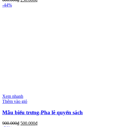
-44%
Xem nhanh
Thêm vào giỏ
Mẫu biểu trưng-Pha lê quyển sách
900.000
₫
500.000
₫