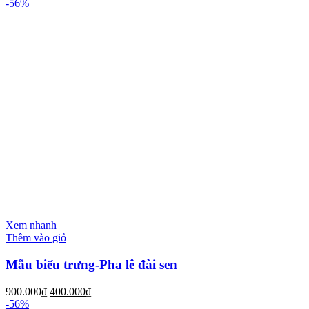
-56%
Xem nhanh
Thêm vào giỏ
Mẫu biểu trưng-Pha lê đài sen
900.000
₫
400.000
₫
-56%