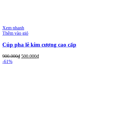
Xem nhanh
Thêm vào giỏ
Cúp pha lê kim cương cao cấp
900.000
₫
500.000
₫
-61%