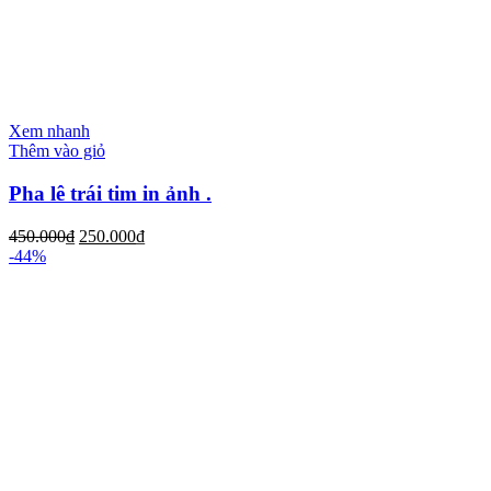
Xem nhanh
Thêm vào giỏ
Pha lê trái tim in ảnh .
450.000
₫
250.000
₫
-44%