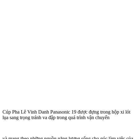
Cúp Pha Lê Vinh Danh Panasonic 19 được đựng trong hộp xi lót
lụa sang trọng tránh va đập trong quá trình vận chuyển
và mang theo những nguồn năng lượng sống cho góc làm việc của