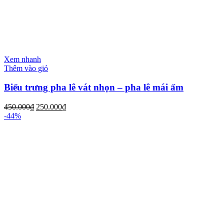
Xem nhanh
Thêm vào giỏ
Biểu trưng pha lê vát nhọn – pha lê mái ấm
450.000
₫
250.000
₫
-44%