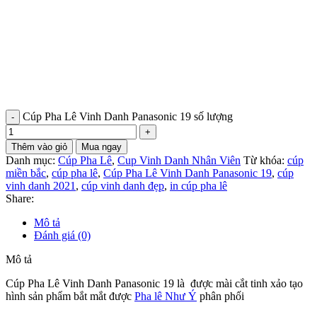
Cúp Pha Lê Vinh Danh Panasonic 19 số lượng
Thêm vào giỏ
Mua ngay
Danh mục:
Cúp Pha Lê
,
Cup Vinh Danh Nhân Viên
Từ khóa:
cúp
miền bắc
,
cúp pha lê
,
Cúp Pha Lê Vinh Danh Panasonic 19
,
cúp
vinh danh 2021
,
cúp vinh danh đẹp
,
in cúp pha lê
Share:
Mô tả
Đánh giá (0)
Mô tả
Cúp Pha Lê Vinh Danh Panasonic 19 là được mài cắt tinh xảo tạo
hình sản phẩm bắt mắt được
Pha lê Như Ý
phân phối