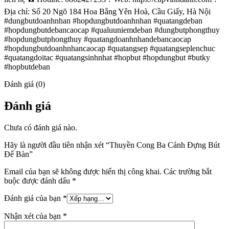
Địa chỉ: Số 20 Ngõ 184 Hoa Bằng Yên Hoà, Cầu Giấy, Hà Nội
#dungbutdoanhnhan #hopdungbutdoanhnhan #quatangdeban
#hopdungbutdebancaocap #qualuuniemdeban #dungbutphongthuy
#hopdungbutphongthuy #quatangdoanhnhandebancaocap
#hopdungbutdoanhnhancaocap #quatangsep #quatangseplenchuc
#quatangdoitac #quatangsinhnhat #hopbut #hopdungbut #butky
#hopbutdeban
Đánh giá (0)
Đánh giá
Chưa có đánh giá nào.
Hãy là người đầu tiên nhận xét “Thuyền Cong Ba Cánh Đựng Bút
Để Bàn”
Email của bạn sẽ không được hiển thị công khai.
Các trường bắt
buộc được đánh dấu
*
Đánh giá của bạn
*
Nhận xét của bạn
*