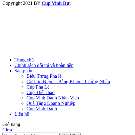
Copyright
2021 BY
Cup Vinh Dự
.
Trang chủ
Chính sách đổi trả và hoàn tiền
Sản phẩm
Biểu Trưng Pha lê
Cờ Lưu Niệm – Bằng Khen – Chứng Nhận
Cúp Pha Lê
Cup Thể Thao
Cup Vinh Danh Nhân Viên
Quà Tặng Doanh Nghiệp
Cup Vinh Danh
Liên hệ
Giỏ hàng
Close