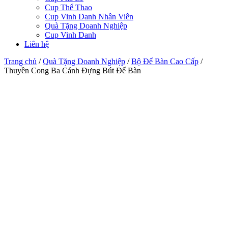
Cup Thể Thao
Cup Vinh Danh Nhân Viên
Quà Tặng Doanh Nghiệp
Cup Vinh Danh
Liên hệ
Trang chủ
/
Quà Tặng Doanh Nghiệp
/
Bộ Để Bàn Cao Cấp
/
Thuyền Cong Ba Cánh Đựng Bút Để Bàn