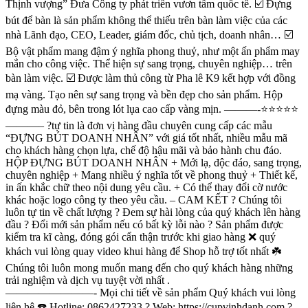
Thịnh vượng” Đưa Công ty phát triển vươn tầm quốc tế. ☑️ Đựng
bút để bàn là sản phẩm không thể thiếu trên bàn làm việc của các
nhà Lãnh đạo, CEO, Leader, giám đốc, chủ tịch, doanh nhân… ☑️
Bộ vật phẩm mang đậm ý nghĩa phong thuỷ, như một ấn phẩm may
mắn cho công việc. Thể hiện sự sang trọng, chuyên nghiệp… trên
bàn làm việc. ☑️ Được làm thủ công từ Pha lê K9 kết hợp với đồng
mạ vàng. Tạo nên sự sang trọng và bền đẹp cho sản phẩm. Hộp
đựng màu đỏ, bên trong lót lụa cao cấp vàng mịn. ———-⭐️⭐️⭐️⭐️⭐️
———– ?tự tin là đơn vị hàng đầu chuyên cung cấp các mẫu
“ĐỰNG BÚT DOANH NHÂN” với giá tốt nhất, nhiều mẫu mã
cho khách hàng chọn lựa, chế độ hậu mãi và bảo hành chu đáo.
HỘP ĐỰNG BÚT DOANH NHÂN + Mới lạ, độc đáo, sang trọng,
chuyên nghiệp + Mang nhiều ý nghĩa tốt về phong thuỷ + Thiết kế,
in ấn khắc chữ theo nội dung yêu cầu. + Có thể thay đổi cờ nước
khác hoặc logo công ty theo yêu cầu. – CAM KẾT ? Chúng tôi
luôn tự tin về chất lượng ? Đem sự hài lòng của quý khách lên hàng
đầu ? Đổi mới sản phẩm nếu có bất kỳ lỗi nào ? Sản phẩm được
kiểm tra kĩ càng, đóng gói cẩn thận trước khi giao hàng ❌ quý
khách vui lòng quay video khui hàng để Shop hỗ trợ tốt nhất ☘️
Chúng tôi luôn mong muốn mang đến cho quý khách hàng những
trải nghiệm và dịch vụ tuyệt vời nhất .
————————- Mọi chi tiết về sản phẩm Quý khách vui lòng
liên hệ ☎️ Hotline: 0862427233 ? Web: https://cupvinhdanh.com ?