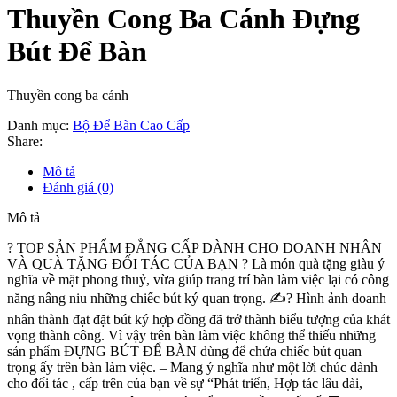
Thuyền Cong Ba Cánh Đựng
Bút Để Bàn
Thuyền cong ba cánh
Danh mục:
Bộ Để Bàn Cao Cấp
Share:
Mô tả
Đánh giá (0)
Mô tả
?️ TOP SẢN PHẨM ĐẲNG CẤP DÀNH CHO DOANH NHÂN
VÀ QUÀ TẶNG ĐỐI TÁC CỦA BẠN ? Là món quà tặng giàu ý
nghĩa về mặt phong thuỷ, vừa giúp trang trí bàn làm việc lại có công
năng nâng niu những chiếc bút ký quan trọng. ✍? Hình ảnh doanh
nhân thành đạt đặt bút ký hợp đồng đã trở thành biểu tượng của khát
vọng thành công. Vì vậy trên bàn làm việc không thể thiếu những
sản phẩm ĐỰNG BÚT ĐỂ BÀN dùng để chứa chiếc bút quan
trọng ấy trên bàn làm việc. – Mang ý nghĩa như một lời chúc dành
cho đối tác , cấp trên của bạn về sự “Phát triển, Hợp tác lâu dài,