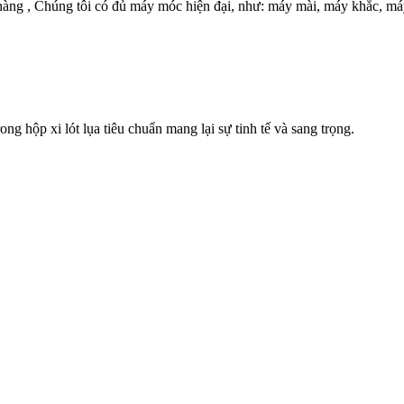
h hàng , Chúng tôi có đủ máy móc hiện đại, như: máy mài, máy khắc, 
g hộp xi lót lụa tiêu chuẩn mang lại sự tinh tế và sang trọng.