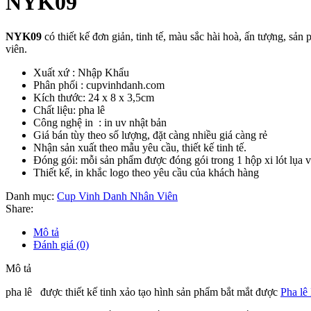
NYK09
NYK09
có thiết kế đơn giản, tinh tế, màu sắc hài hoà, ấn tượng, sản
viên.
Xuất xứ : Nhập Khẩu
Phân phối : cupvinhdanh.com
Kích thước: 24 x 8 x 3,5cm
Chất liệu: pha lê
Công nghệ in : in uv nhật bản
Giá bán tùy theo số lượng, đặt càng nhiều giá càng rẻ
Nhận sản xuất theo mẫu yêu cầu, thiết kế tinh tế.
Đóng gói: mỗi sản phẩm được đóng gói trong 1 hộp xi lót lụa 
Thiết kế, in khắc logo theo yêu cầu của khách hàng
Danh mục:
Cup Vinh Danh Nhân Viên
Share:
Mô tả
Đánh giá (0)
Mô tả
pha lê được thiết kế tinh xảo tạo hình sản phẩm bắt mắt được
Pha lê