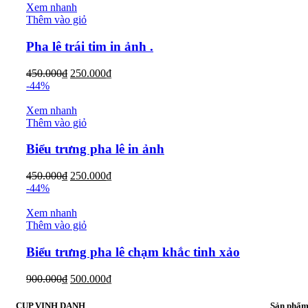
Xem nhanh
Thêm vào giỏ
Pha lê trái tim in ảnh .
450.000
₫
250.000
₫
-44%
Xem nhanh
Thêm vào giỏ
Biểu trưng pha lê in ảnh
450.000
₫
250.000
₫
-44%
Xem nhanh
Thêm vào giỏ
Biểu trưng pha lê chạm khắc tinh xảo
900.000
₫
500.000
₫
CUP VINH DANH
Sản phẩ