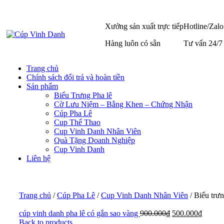
Xưởng sản xuất trực tiếp
Hotline/Zalo
Hàng luôn có sẵn
Tư vấn 24/7
Trang chủ
Chính sách đổi trả và hoàn tiền
Sản phẩm
Biểu Trưng Pha lê
Cờ Lưu Niệm – Bằng Khen – Chứng Nhận
Cúp Pha Lê
Cup Thể Thao
Cup Vinh Danh Nhân Viên
Quà Tặng Doanh Nghiệp
Cup Vinh Danh
Liên hệ
Trang chủ
/
Cúp Pha Lê
/
Cup Vinh Danh Nhân Viên
/
Biểu trư
cúp vinh danh pha lê có gắn sao vàng
900.000
₫
500.000
₫
Back to products