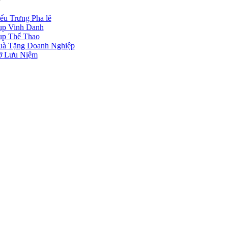
ểu Trưng Pha lê
up Vinh Danh
p Thể Thao
à Tặng Doanh Nghiệp
ờ Lưu Niệm