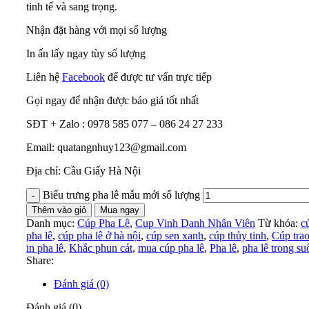
tinh tế và sang trọng.
Nhận đặt hàng với mọi số lượng
In ấn lấy ngay tùy số lượng
Liên hệ
Facebook
để được tư vấn trực tiếp
Gọi ngay để nhận được báo giá tốt nhất
SĐT + Zalo : 0978 585 077 – 086 24 27 233
Email: quatangnhuy123@gmail.com
Địa chỉ: Cầu Giấy Hà Nội
Biểu trưng pha lê mẫu mới số lượng
Thêm vào giỏ
Mua ngay
Danh mục:
Cúp Pha Lê
,
Cup Vinh Danh Nhân Viên
Từ khóa:
c
pha lê
,
cúp pha lê ở hà nội
,
cúp sen xanh
,
cúp thủy tinh
,
Cúp trao
in pha lê
,
Khắc phun cát
,
mua cúp pha lê
,
Pha lê
,
pha lê trong su
Share:
Đánh giá (0)
Đánh giá (0)