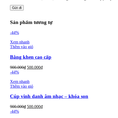
Sản phẩm tương tự
-44%
Xem nhanh
Thêm vào giỏ
Bằng khen cao cấp
900.000
₫
500.000
₫
-44%
Xem nhanh
Thêm vào giỏ
Cúp vinh danh âm nhạc – khóa son
900.000
₫
500.000
₫
-44%