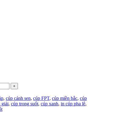
úp
,
cúp cánh sen
,
cúp FPT
,
cúp miền bắc
,
cúp
 giải
,
cúp trong suốt
,
cúp xanh
,
in cúp pha lê
,
ốt