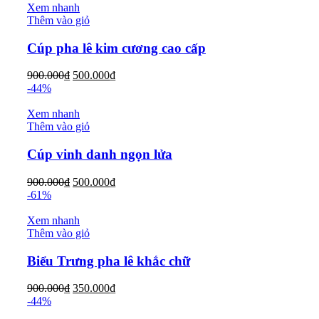
Xem nhanh
Thêm vào giỏ
Cúp pha lê kim cương cao cấp
900.000
₫
500.000
₫
-44%
Xem nhanh
Thêm vào giỏ
Cúp vinh danh ngọn lửa
900.000
₫
500.000
₫
-61%
Xem nhanh
Thêm vào giỏ
Biểu Trưng pha lê khắc chữ
900.000
₫
350.000
₫
-44%