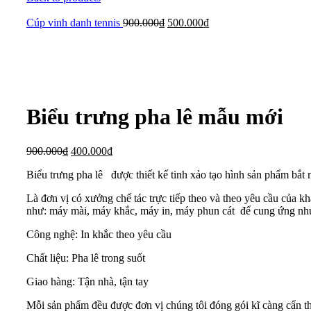
Cúp vinh danh tennis
900.000
₫
500.000
₫
-56%
Xem ảnh lớn
Biểu trưng pha lê mẫu mới
900.000
₫
400.000
₫
Biểu trưng pha lê được thiết kế tinh xảo tạo hình sản phẩm bắt
Là đơn vị có xưởng chế tác trực tiếp theo và theo yêu cầu của k
như: máy mài, máy khắc, máy in, máy phun cát để cung ứng nh
Công nghệ: In khắc theo yêu cầu
Chất liệu: Pha lê trong suốt
Giao hàng: Tận nhà, tận tay
Mỗi sản phẩm đều được đơn vị chúng tôi đóng gói kĩ càng cẩn thậ