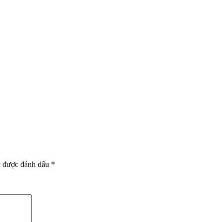
c được đánh dấu
*