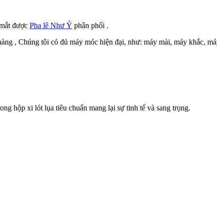
t mắt được
Pha lê Như Ý
phân phối .
h hàng , Chúng tôi có đủ máy móc hiện đại, như: máy mài, máy khắc, 
g hộp xi lót lụa tiêu chuẩn mang lại sự tinh tế và sang trọng.