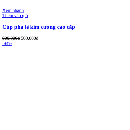
Xem nhanh
Thêm vào giỏ
Cúp pha lê kim cương cao cấp
900.000
₫
500.000
₫
-44%