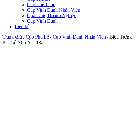
Cup Thể Thao
Cup Vinh Danh Nhân Viên
Quà Tặng Doanh Nghiệp
Cup Vinh Danh
Liên hệ
Trang chủ
/
Cúp Pha Lê
/
Cup Vinh Danh Nhân Viên
/
Biểu Trưng
Pha Lê Như Ý – 132