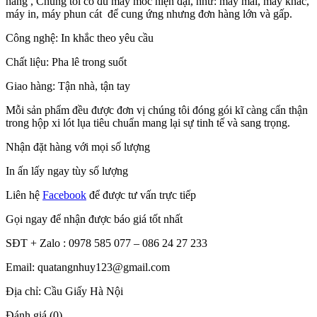
hàng , Chúng tôi có đủ máy móc hiện đại, như: máy mài, máy khắc,
máy in, máy phun cát để cung ứng nhưng đơn hàng lớn và gấp.
Công nghệ: In khắc theo yêu cầu
Chất liệu: Pha lê trong suốt
Giao hàng: Tận nhà, tận tay
Mỗi sản phẩm đều được đơn vị chúng tôi đóng gói kĩ càng cẩn thận
trong hộp xi lót lụa tiêu chuẩn mang lại sự tinh tế và sang trọng.
Nhận đặt hàng với mọi số lượng
In ấn lấy ngay tùy số lượng
Liên hệ
Facebook
để được tư vấn trực tiếp
Gọi ngay để nhận được báo giá tốt nhất
SĐT + Zalo : 0978 585 077 – 086 24 27 233
Email: quatangnhuy123@gmail.com
Địa chỉ: Cầu Giấy Hà Nội
Đánh giá (0)