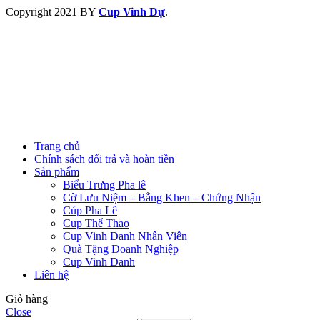
Copyright
2021 BY
Cup Vinh Dự
.
Trang chủ
Chính sách đổi trả và hoàn tiền
Sản phẩm
Biểu Trưng Pha lê
Cờ Lưu Niệm – Bằng Khen – Chứng Nhận
Cúp Pha Lê
Cup Thể Thao
Cup Vinh Danh Nhân Viên
Quà Tặng Doanh Nghiệp
Cup Vinh Danh
Liên hệ
Giỏ hàng
Close