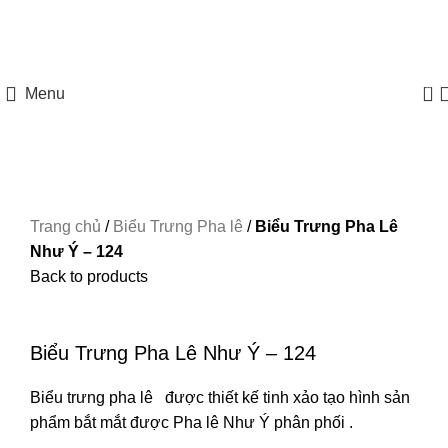
HOTLINE: 097 8585 077
0
Menu
Trang chủ
/
Biểu Trưng Pha lê
/
Biểu Trưng Pha Lê
Như Ý – 124
Back to products
Xem ảnh lớn
Biểu Trưng Pha Lê Như Ý – 124
Biểu trưng pha lê được thiết kế tinh xảo tạo hình sản
phẩm bắt mắt được
Pha lê Như Ý
phân phối .