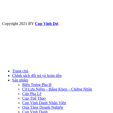
Copyright
2021 BY
Cup Vinh Dự
.
Trang chủ
Chính sách đổi trả và hoàn tiền
Sản phẩm
Biểu Trưng Pha lê
Cờ Lưu Niệm – Bằng Khen – Chứng Nhận
Cúp Pha Lê
Cup Thể Thao
Cup Vinh Danh Nhân Viên
Quà Tặng Doanh Nghiệp
Cup Vinh Danh