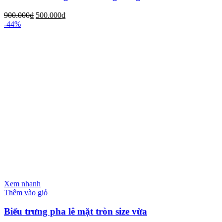
900.000
₫
500.000
₫
-44%
Xem nhanh
Thêm vào giỏ
Biểu trưng pha lê mặt tròn size vừa