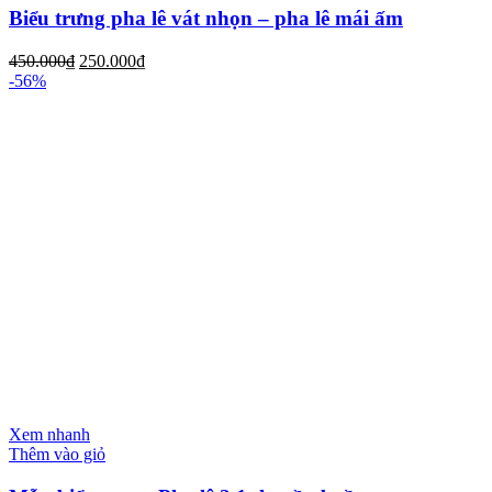
Biểu trưng pha lê vát nhọn – pha lê mái ấm
450.000
₫
250.000
₫
-56%
Xem nhanh
Thêm vào giỏ