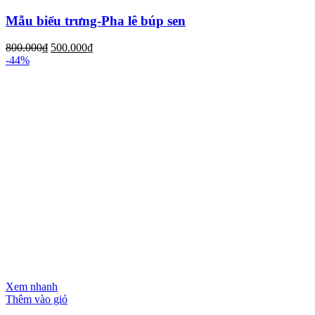
Mẫu biểu trưng-Pha lê búp sen
800.000
₫
500.000
₫
-44%
Xem nhanh
Thêm vào giỏ