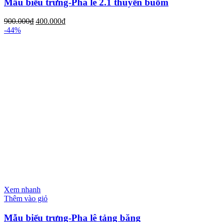
Mẫu biểu trưng-Pha lê 2.1 thuyền buồm
900.000
₫
400.000
₫
-44%
Xem nhanh
Thêm vào giỏ
Mẫu biểu trưng-Pha lê tảng băng