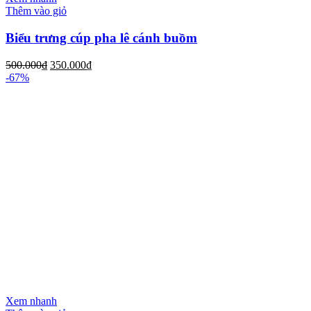
Thêm vào giỏ
Biểu trưng cúp pha lê cánh buồm
500.000
₫
350.000
₫
-67%
Xem nhanh