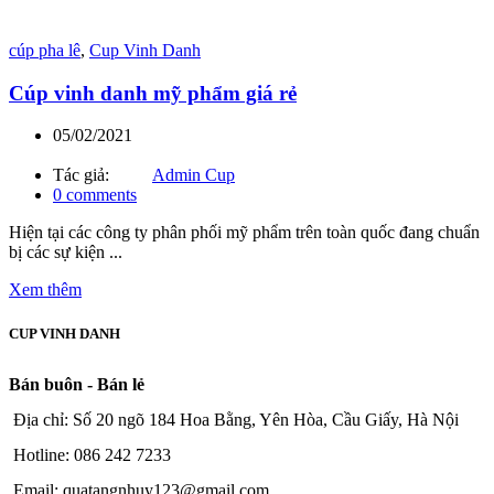
cúp pha lê
,
Cup Vinh Danh
Cúp vinh danh mỹ phẩm giá rẻ
05/02/2021
Tác giả:
Admin Cup
0
comments
Hiện tại các công ty phân phối mỹ phẩm trên toàn quốc đang chuẩn
bị các sự kiện ...
Xem thêm
CUP VINH DANH
Bán buôn - Bán lẻ
Địa chỉ: Số 20 ngõ 184 Hoa Bằng, Yên Hòa, Cầu Giấy, Hà Nội
Hotline: 086 242 7233
Email: quatangnhuy123@gmail.com