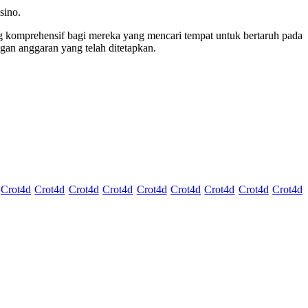
sino.
ng komprehensif bagi mereka yang mencari tempat untuk bertaruh pada
gan anggaran yang telah ditetapkan.
Crot4d
Crot4d
Crot4d
Crot4d
Crot4d
Crot4d
Crot4d
Crot4d
Crot4d