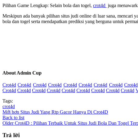
Pilihan Game Lengkap: Selain bola dan togel,
crot4d
juga menawarkan
Meskipun ada banyak pilihan situs judi online di luar sana, mencari 
bola dan togel serta mendapatkan prediksi yang berguna untuk permai
About Admin Cup
Crot4d
Crot4d
Crot4d
Crot4d
Crot4d
Crot4d
Crot4d
Crot4d
Crot4d
Crot4d
Crot4d
Crot4d
Crot4d
Crot4d
Crot4d
Crot4d
Crot4d
Crot4d
V
Tags:
crot4d
Mới hơn
Situs Judi Yang Rtp Gacor Hanya Di Crot4D
Back to list
Older
Crot4D : Pilihan Terbaik Untuk Situs Judi Bola Dan Togel Ter
Trả lời