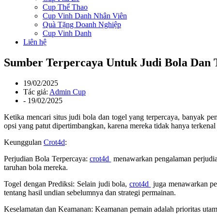
Cup Thể Thao
Cup Vinh Danh Nhân Viên
Quà Tặng Doanh Nghiệp
Cup Vinh Danh
Liên hệ
Sumber Terpercaya Untuk Judi Bola Dan 
19/02/2025
Tác giả:
Admin Cup
- 19/02/2025
Ketika mencari situs judi bola dan togel yang terpercaya, banyak p
opsi yang patut dipertimbangkan, karena mereka tidak hanya terkenal
Keunggulan
Crot4d
:
Perjudian Bola Terpercaya:
crot4d
menawarkan pengalaman perjudian 
taruhan bola mereka.
Togel dengan Prediksi: Selain judi bola,
crot4d
juga menawarkan per
tentang hasil undian sebelumnya dan strategi permainan.
Keselamatan dan Keamanan: Keamanan pemain adalah prioritas uta