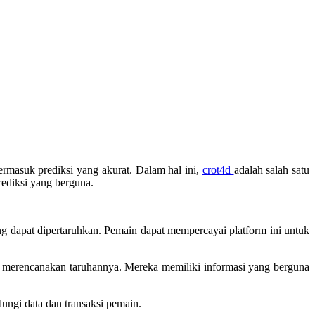
ermasuk prediksi yang akurat. Dalam hal ini,
crot4d
adalah salah satu
rediksi yang berguna.
 dapat dipertaruhkan. Pemain dapat mempercayai platform ini untuk
 merencanakan taruhannya. Mereka memiliki informasi yang berguna
ungi data dan transaksi pemain.