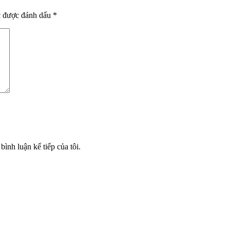
c được đánh dấu
*
bình luận kế tiếp của tôi.