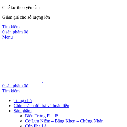
Chế tác theo yêu cầu
Giảm giá cho số lượng lớn
Tìm kiếm
0
sản phẩm
0
₫
Menu
0
sản phẩm
0
₫
Tìm kiếm
Trang chủ
Chính sách đổi trả và hoàn tiền
Sản phẩm
Biểu Trưng Pha lê
Cờ Lưu Niệm – Bằng Khen – Chứng Nhận
Cúp Pha Lê