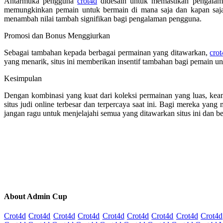
Antarmuka pengguna
crot4d
didesain untuk memastikan pengalama
memungkinkan pemain untuk bermain di mana saja dan kapan saja 
menambah nilai tambah signifikan bagi pengalaman pengguna.
Promosi dan Bonus Menggiurkan
Sebagai tambahan kepada berbagai permainan yang ditawarkan,
cro
yang menarik, situs ini memberikan insentif tambahan bagi pemain 
Kesimpulan
Dengan kombinasi yang kuat dari koleksi permainan yang luas, k
situs judi online terbesar dan terpercaya saat ini. Bagi mereka 
jangan ragu untuk menjelajahi semua yang ditawarkan situs ini dan 
About Admin Cup
Crot4d
Crot4d
Crot4d
Crot4d
Crot4d
Crot4d
Crot4d
Crot4d
Crot4d