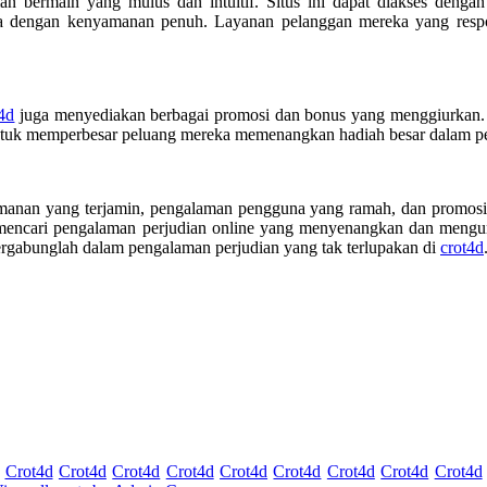
n bermain yang mulus dan intuitif. Situs ini dapat diakses deng
dengan kenyamanan penuh. Layanan pelanggan mereka yang responsif,
t4d
juga menyediakan berbagai promosi dan bonus yang menggiurkan. M
untuk memperbesar peluang mereka memenangkan hadiah besar dalam pe
eamanan yang terjamin, pengalaman pengguna yang ramah, dan promo
yang mencari pengalaman perjudian online yang menyenangkan dan meng
bergabunglah dalam pengalaman perjudian yang tak terlupakan di
crot4d
Crot4d
Crot4d
Crot4d
Crot4d
Crot4d
Crot4d
Crot4d
Crot4d
Crot4d