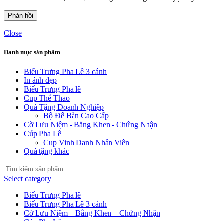
Close
Danh mục sản phẩm
Biểu Trưng Pha Lê 3 cánh
In ảnh đẹp
Biểu Trưng Pha lê
Cup Thể Thao
Quà Tặng Doanh Nghiệp
Bộ Để Bàn Cao Cấp
Cờ Lưu Niệm - Bằng Khen - Chứng Nhận
Cúp Pha Lê
Cup Vinh Danh Nhân Viên
Quà tặng khác
Select category
Biểu Trưng Pha lê
Biểu Trưng Pha Lê 3 cánh
Cờ Lưu Niệm – Bằng Khen – Chứng Nhận