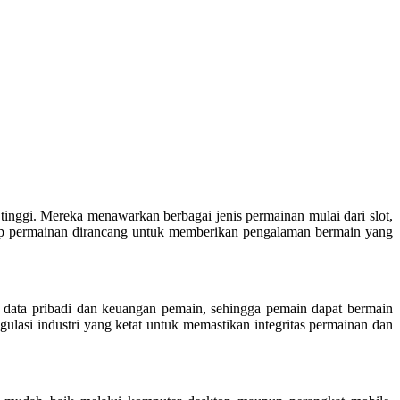
 tinggi. Mereka menawarkan berbagai jenis permainan mulai dari slot,
tiap permainan dirancang untuk memberikan pengalaman bermain yang
 data pribadi dan keuangan pemain, sehingga pemain dapat bermain
ulasi industri yang ketat untuk memastikan integritas permainan dan